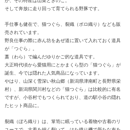
が、その特産は山菜ときのこ。
そして奔放に走り回って育てられる野豚です。
手仕事も健在で、猫つぐら、裂織（ボロ織り）なども販
売されています。
野良仕事の際に赤ん坊をあぜ道に置いて入れておく道具
が「つぐら」。
藁（わら）で編んだゆりかご的な道具です。
大正時代頃から愛猫用にとかまくら型の「猫つぐら」が
誕生、今では隠れた人気商品になっています。
やはり、山深く雪深い秋山郷（新潟県津南町と長野県栄
村）、新潟県関川村などの「猫つぐら」は比較的に有名
ですが、小谷村でもつくられており、道の駅小谷の隠れ
たヒット商品に。
裂織（ぼろ織り）は、箪笥に眠っている着物や古着のリ
ユースで、古着を細く裂いて、はた織り機で新たな布を