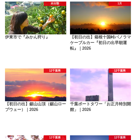
未分類
1月
伊東市で『みかん狩り』
【初日の出】箱根十国峠パノラマ
ケーブルカー『初日の出早朝運
転』｜2026
12千葉県
12千葉県
【初日の出】鋸山山頂（鋸山ロー
千葉ポートタワー「お正月特別開
プウェー）｜2026
館」｜2026
12千葉県
12千葉県