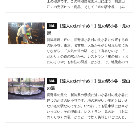
上の湿原です。この栂池自然園入口に建つ「栂池山
荘」の売店ヒット商品、そして「道の駅小谷」（み
【達人のおすすめ！】道の駅小谷・鬼の
厨
新潟県境に近い、長野県小谷村の北小谷に位置する道
の駅小谷。東京、名古屋、大阪から少し離れた地にあ
りながら、「人気の道の駅」として有名なのは、「こ
だわり」の道の駅だから。レストラン「鬼の厨」（お
にのくりや）も特注の羽釜（はがま）で、地元産のコ
【達人のおすすめ！】道の駅小谷・深山
の湯
長野県の最北、新潟県の県境に近い小谷村の北小谷に
建つのが道の駅小谷です。地の利がいい場所とはいえ
ない道の駅なのですが、いつ行っても駐車場には車が
いっぱい。その理由は、レストラン「鬼の厨」（おに
のくりや）の竈（かまど）で炊く美味しいごはんと、