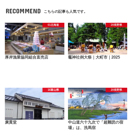
RECOMMEND
こちらの記事も人気です。
01北海道
20長野県
厚岸漁業協同組合直売店
竈神社例大祭｜大町市｜2025
16富山県
20長野県
廣貫堂
中山道六十九次で「超難読の宿
場」は、洗馬宿