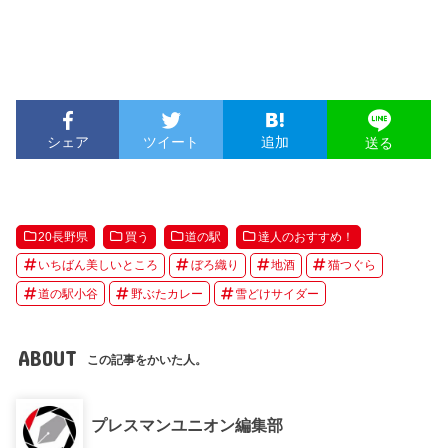
シェア
ツイート
追加
送る
20長野県
買う
道の駅
達人のおすすめ！
いちばん美しいところ
ぼろ織り
地酒
猫つぐら
道の駅小谷
野ぶたカレー
雪どけサイダー
ABOUT
この記事をかいた人。
プレスマンユニオン編集部