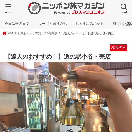
menu
search
今日は何の日？
ルーツ・発祥の地
おすすめスポット
知られざる
HOME
県別・エリア別
20長野県
【達人のおすすめ！】道の駅小谷・売店
20長野県
【達人のおすすめ！】道の駅小谷・売店