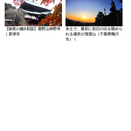
【除夜の鐘&初詣】鹿野山神野寺
本土で、最初に初日の出を眺めら
｜君津市
れる場所が清澄山（千葉県鴨川
市）！