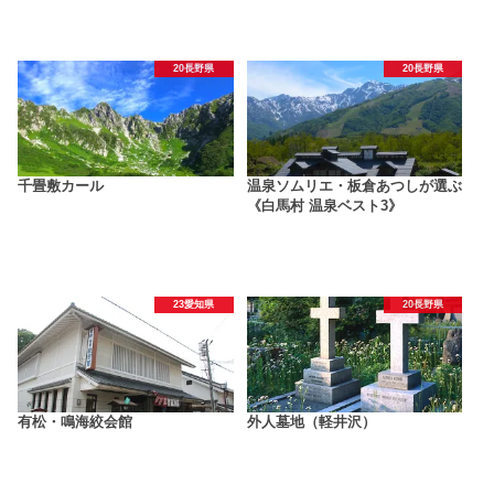
20長野県
20長野県
千畳敷カール
温泉ソムリエ・板倉あつしが選ぶ
《白馬村 温泉ベスト3》
23愛知県
20長野県
有松・鳴海絞会館
外人墓地（軽井沢）