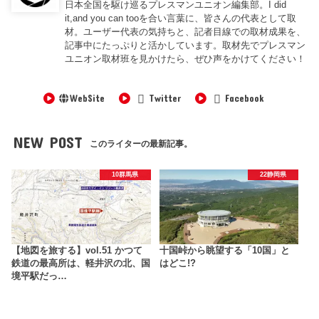
日本全国を駆け巡るプレスマンユニオン編集部。I did
it,and you can tooを合い言葉に、皆さんの代表として取
材。ユーザー代表の気持ちと、記者目線での取材成果を、
記事中にたっぷりと活かしています。取材先でプレスマン
ユニオン取材班を見かけたら、ぜひ声をかけてください！
WebSite
Twitter
Facebook
NEW POST
このライターの最新記事。
10群馬県
22静岡県
【地図を旅する】vol.51 かつて
十国峠から眺望する「10国」と
鉄道の最高所は、軽井沢の北、国
はどこ!?
境平駅だっ…