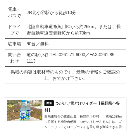
電車・
JR北小谷駅から徒歩10分
バスで
ドライ
北陸自動車道糸魚川ICから約26km。または、長
ブで
野自動車道安曇野ICから約70km
駐車場
90台／無料
問い合
道の駅小谷 TEL:0261-71-6000／FAX:0261-85-
わせ
1113
掲載の内容は取材時のものです、最新の情報をご確認の
上、おでかけ下さい。
つがいけ雪どけサイダー【長野県小谷
村】
白馬乗鞍岳の東南山腹（長野県小谷村）、標高1829m
に位置する栂池自然園（つがいけしぜんえん）は、ゴ
ンドラリフトとロープウェイを乗り継ぎ到達できる雲