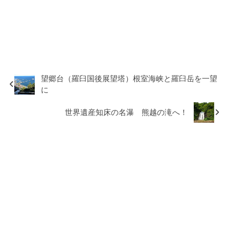
望郷台（羅臼国後展望塔）根室海峡と羅臼岳を一望
に
世界遺産知床の名瀑 熊越の滝へ！