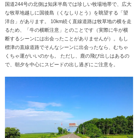
国道244号の北側は知床半島では珍しい牧場地帯で、広大
な牧草地越しに国後島（くなしりとう）を眺望する「望
洋台」があります。 10km続く直線道路は牧草地の横を走
るため、「牛の横断注意」とのことです（実際に牛が横
断するシーンには出会ったことがありませんが）。もし
標津の直線道路でそんなシーンに出会ったなら、むちゃ
くちゃ運がいいのかも。 ただし、鹿の飛び出しはあるの
で、朝夕を中心にスピードの出し過ぎにご注意を。