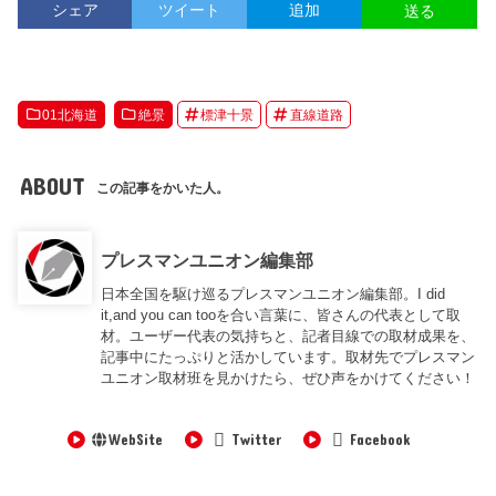
シェア
ツイート
追加
送る
01北海道
絶景
標津十景
直線道路
ABOUT
この記事をかいた人。
プレスマンユニオン編集部
日本全国を駆け巡るプレスマンユニオン編集部。I did
it,and you can tooを合い言葉に、皆さんの代表として取
材。ユーザー代表の気持ちと、記者目線での取材成果を、
記事中にたっぷりと活かしています。取材先でプレスマン
ユニオン取材班を見かけたら、ぜひ声をかけてください！
WebSite
Twitter
Facebook