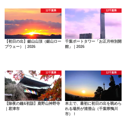
12千葉県
12千葉県
【初日の出】鋸山山頂（鋸山ロー
千葉ポートタワー「お正月特別開
プウェー）｜2026
館」｜2026
12千葉県
12千葉県
【除夜の鐘&初詣】鹿野山神野寺
本土で、最初に初日の出を眺めら
｜君津市
れる場所が清澄山（千葉県鴨川
市）！