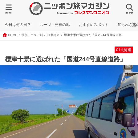
menu
search
今日は何の日？
ルーツ・発祥の地
おすすめスポット
知られざる
HOME
県別・エリア別
01北海道
標津十景に選ばれた「国道244号直線道路」
01北海道
標津十景に選ばれた「国道244号直線道路」