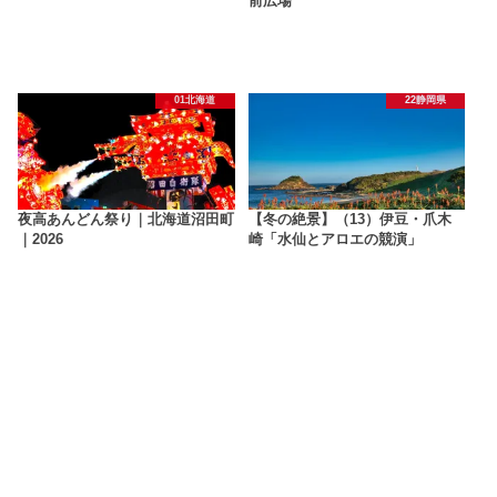
前広場
01北海道
22静岡県
夜高あんどん祭り｜北海道沼田町
【冬の絶景】（13）伊豆・爪木
｜2026
崎「水仙とアロエの競演」