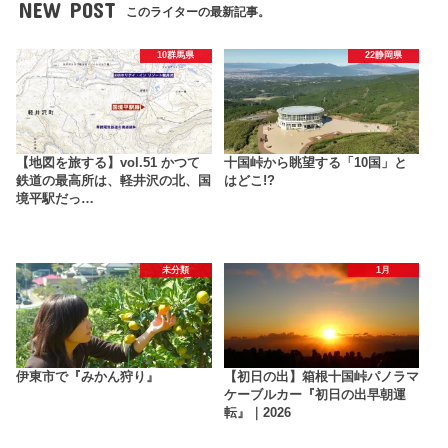
NEW POST
このライターの最新記事。
10群馬県
22静岡県
【地図を旅する】vol.51 かつて
十国峠から眺望する「10国」と
鉄道の最高所は、軽井沢の北、国
はどこ!?
境平駅だっ…
未分類
1月
伊東市で『みかん狩り』
【初日の出】箱根十国峠パノラマ
ケーブルカー『初日の出早朝運
転』｜2026