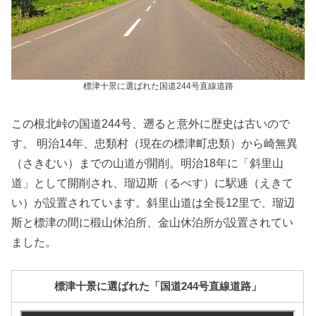
標津十景に選ばれた国道244号直線道路
この根北峠の国道244号、遡ると意外に歴史は古いので
す。 明治14年、忠類村（現在の標津町忠類）から崎無異
（さきむい）までの山道が開削。明治18年に「斜里山
道」として開削され、瑠辺斯（るべす）に駅逓（えきて
い）が設置されています。斜里山道は全長12里で、瑠辺
斯と標津の間に椴山休泊所、金山休泊所が設置されてい
ました。
標津十景に選ばれた「国道244号直線道路」