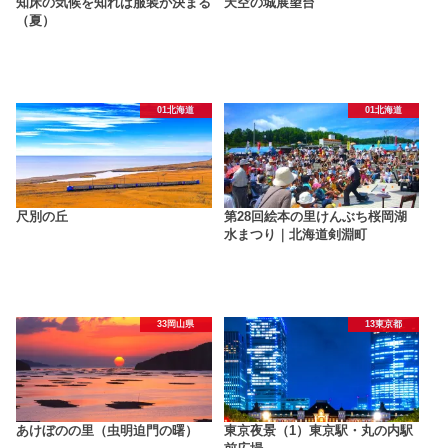
知床の気候を知れば服装が決まる
天空の城展望台
（夏）
01北海道
01北海道
尺別の丘
第28回絵本の里けんぶち桜岡湖
水まつり｜北海道剣淵町
33岡山県
13東京都
あけぼのの里（虫明迫門の曙）
東京夜景（1）東京駅・丸の内駅