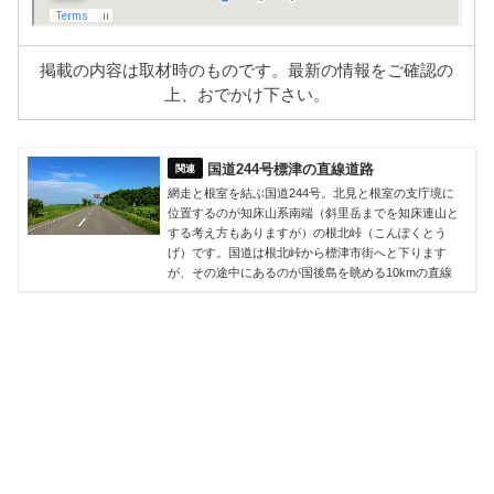
掲載の内容は取材時のものです。最新の情報をご確認の
上、おでかけ下さい。
国道244号標津の直線道路
網走と根室を結ぶ国道244号。北見と根室の支庁境に
位置するのが知床山系南端（斜里岳までを知床連山と
する考え方もありますが）の根北峠（こんぽくとう
げ）です。国道は根北峠から標津市街へと下ります
が、その途中にあるのが国後島を眺める10kmの直線