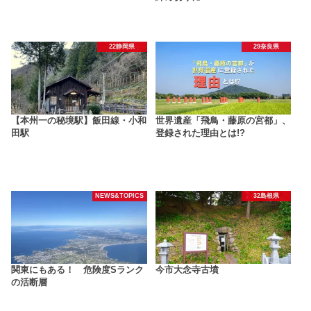
22静岡県
29奈良県
【本州一の秘境駅】飯田線・小和
世界遺産「飛鳥・藤原の宮都」、
田駅
登録された理由とは!?
NEWS&TOPICS
32島根県
関東にもある！ 危険度Sランク
今市大念寺古墳
の活断層