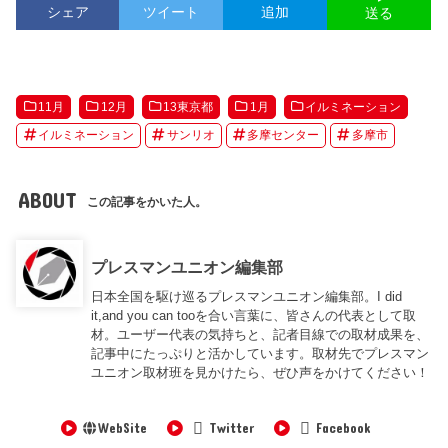
シェア
ツイート
追加
送る
11月
12月
13東京都
1月
イルミネーション
イルミネーション
サンリオ
多摩センター
多摩市
ABOUT
この記事をかいた人。
プレスマンユニオン編集部
日本全国を駆け巡るプレスマンユニオン編集部。I did
it,and you can tooを合い言葉に、皆さんの代表として取
材。ユーザー代表の気持ちと、記者目線での取材成果を、
記事中にたっぷりと活かしています。取材先でプレスマン
ユニオン取材班を見かけたら、ぜひ声をかけてください！
WebSite
Twitter
Facebook