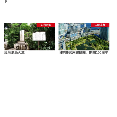
ド
13東京都
13東京都
板垣退助の墓
旧芝離宮恩賜庭園、開園100周年