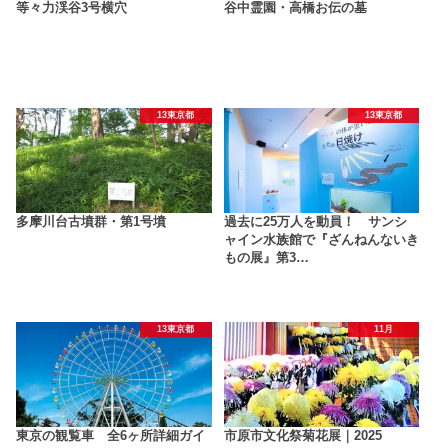
等々力渓谷3号横穴
谷中霊園・高橋お伝の墓
13東京都
13東京都
多摩川台古墳群・第1号墳
過去に25万人を動員！ サンシ
ャイン水族館で『ざんねんないき
もの展』第3…
13東京都
11月
東京の観覧車 全6ヶ所詳細ガイ
市原市文化祭菊花展｜2025