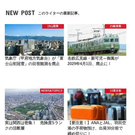
NEW POST
このライターの最新記事。
19山梨県
21岐阜県
気象庁（甲府地方気象台）が「富
名鉄広見線・新可児～御嵩が
士山初冠雪」の目視観測を廃止
2029年4月1日、廃止に！
NEWS&TOPICS
13東京都
実は関西は密集！ 危険度Sラン
【要注意！】ANAとJAL、羽田空
クの活断層
港の手荷物預け、出発30分前で
締め切りに！