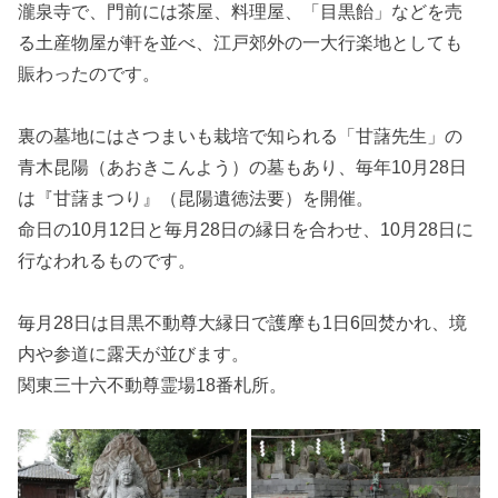
瀧泉寺で、門前には茶屋、料理屋、「目黒飴」などを売
る土産物屋が軒を並べ、江戸郊外の一大行楽地としても
賑わったのです。
裏の墓地にはさつまいも栽培で知られる「甘藷先生」の
青木昆陽（あおきこんよう）の墓もあり、毎年10月28日
は『甘藷まつり』（昆陽遺徳法要）を開催。
命日の10月12日と毎月28日の縁日を合わせ、10月28日に
行なわれるものです。
毎月28日は目黒不動尊大縁日で護摩も1日6回焚かれ、境
内や参道に露天が並びます。
関東三十六不動尊霊場18番札所。