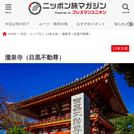
menu
search
今日は何の日？
ルーツ・発祥の地
おすすめスポット
知られざる
HOME
県別・エリア別
13東京都
瀧泉寺（目黒不動尊）
13東京都
瀧泉寺（目黒不動尊）