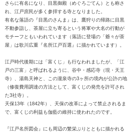
さらに有名になり、目黒御殿（めぐろごてん）とも称さ
れ、江戸庶民が多く参拝する寺となりました。
有名な落語の『目黒のさんま』は、鷹狩りの帰路に目黒
不動参詣し、茶屋に立ち寄るという将軍や大名の行動が
モチーフともいわれています（落語に登場の「爺々が茶
屋」は歌川広重『名所江戸百選』に描かれています）。
江戸時代後期には「富くじ」も行なわれましたが、「江
戸の三富」と呼ばれるように、谷中・感応寺（現・天王
寺）、湯島天神と、この瀧泉寺の3ヶ所の境内が公許の地
（修復費用調達の方法として、富くじの発売を許可され
た3社寺）。
天保13年（1842年）、天保の改革によって禁止されるま
で、富くじの利益も伽藍の維持に使われたのです。
『江戸名所図会』にも周辺の繁栄ぶりとともに描かれる