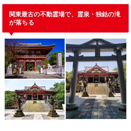
関東最古の不動霊場で、霊泉・独鈷の滝
が落ちる