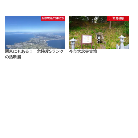
NEWS&TOPICS
32島根県
関東にもある！ 危険度Sランク
今市大念寺古墳
の活断層