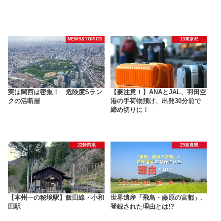
NEWS&TOPICS
13東京都
実は関西は密集！ 危険度Sラン
【要注意！】ANAとJAL、羽田空
クの活断層
港の手荷物預け、出発30分前で
締め切りに！
22静岡県
29奈良県
【本州一の秘境駅】飯田線・小和
世界遺産「飛鳥・藤原の宮都」、
田駅
登録された理由とは!?