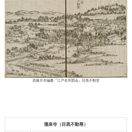
斎藤月岑編纂『江戸名所図会』目黒不動堂
瀧泉寺（目黒不動尊）