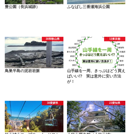
豊公園（長浜城跡）
ふなばし三番瀬海浜公園
30和歌山県
13東京都
鳥巣半島の泥岩岩脈
山手線を一周、きっぷはどう買え
ばいい!? 実は意外に安い方法
が！
38愛媛県
23愛知県