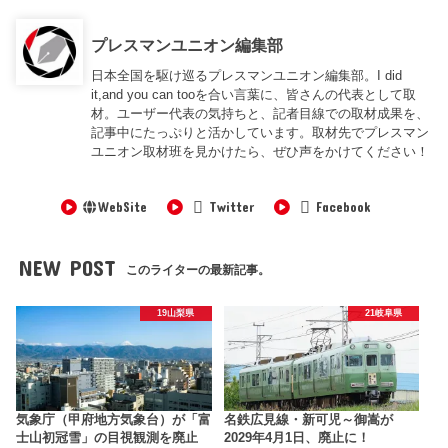
プレスマンユニオン編集部
日本全国を駆け巡るプレスマンユニオン編集部。I did
it,and you can tooを合い言葉に、皆さんの代表として取
材。ユーザー代表の気持ちと、記者目線での取材成果を、
記事中にたっぷりと活かしています。取材先でプレスマン
ユニオン取材班を見かけたら、ぜひ声をかけてください！
WebSite
Twitter
Facebook
NEW POST
このライターの最新記事。
19山梨県
21岐阜県
気象庁（甲府地方気象台）が「富
名鉄広見線・新可児～御嵩が
士山初冠雪」の目視観測を廃止
2029年4月1日、廃止に！