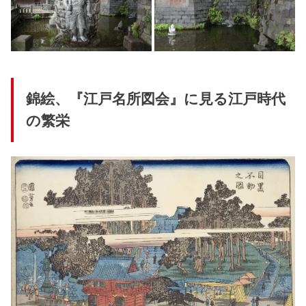
錦絵、『江戸名所図会』に見る江戸時代
の繁栄