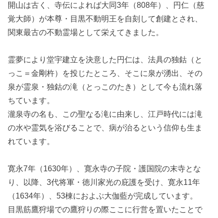
開山は古く、寺伝によれば大同3年（808年）、円仁（慈
覚大師）が本尊・目黒不動明王を自刻して創建とされ、
関東最古の不動霊場として栄えてきました。
霊夢により堂宇建立を決意した円仁は、法具の独鈷（と
っこ＝金剛杵）を投じたところ、そこに泉が湧出、その
泉が霊泉・独鈷の滝（とっこのたき）として今も流れ落
ちています。
瀧泉寺の名も、この聖なる滝に由来し、江戸時代には滝
の水や霊気を浴びることで、病が治るという信仰も生ま
れています。
寛永7年（1630年）、寛永寺の子院・護国院の末寺とな
り、以降、3代将軍・徳川家光の庇護を受け、寛永11年
（1634年）、53棟におよぶ大伽藍が完成しています。
目黒筋鷹狩場での鷹狩りの際ここに行営を置いたことで