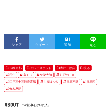
シェア
ツイート
追加
送る
13東京都
パワースポット
寺社・教会
見る
円仁
富くじ
慈覚大師
江戸の三富
江戸三十三観音霊場
甘藷まつり
目黒不動
目黒区
青木昆陽
ABOUT
この記事をかいた人。