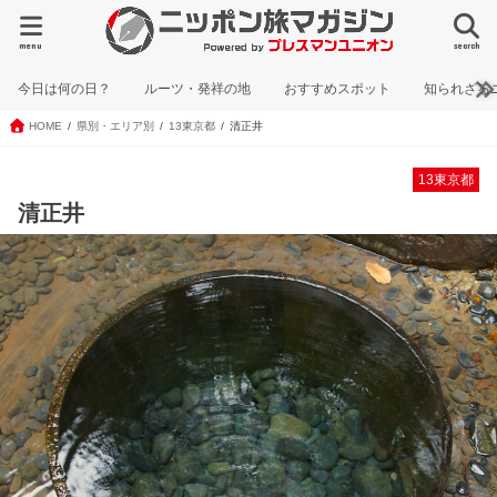
menu
search
今日は何の日？
ルーツ・発祥の地
おすすめスポット
知られざる
HOME
県別・エリア別
13東京都
清正井
13東京都
清正井