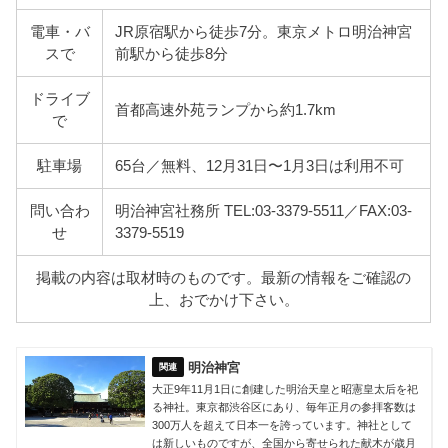
電車・バ
JR原宿駅から徒歩7分。東京メトロ明治神宮
スで
前駅から徒歩8分
ドライブ
首都高速外苑ランプから約1.7km
で
駐車場
65台／無料、12月31日〜1月3日は利用不可
問い合わ
明治神宮社務所 TEL:03-3379-5511／FAX:03-
せ
3379-5519
掲載の内容は取材時のものです。最新の情報をご確認の
上、おでかけ下さい。
明治神宮
大正9年11月1日に創建した明治天皇と昭憲皇太后を祀
る神社。東京都渋谷区にあり、毎年正月の参拝客数は
300万人を超えて日本一を誇っています。神社として
は新しいものですが、全国から寄せられた献木が歳月