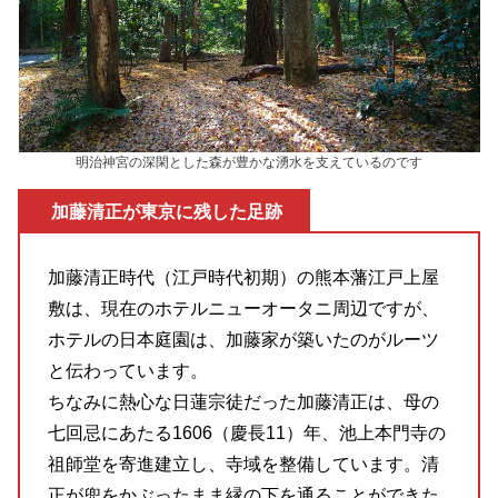
明治神宮の深閑とした森が豊かな湧水を支えているのです
加藤清正が東京に残した足跡
加藤清正時代（江戸時代初期）の熊本藩江戸上屋
敷は、現在のホテルニューオータニ周辺ですが、
ホテルの日本庭園は、加藤家が築いたのがルーツ
と伝わっています。
ちなみに熱心な日蓮宗徒だった加藤清正は、母の
七回忌にあたる1606（慶長11）年、池上本門寺の
祖師堂を寄進建立し、寺域を整備しています。清
正が兜をかぶったまま縁の下を通ることができた