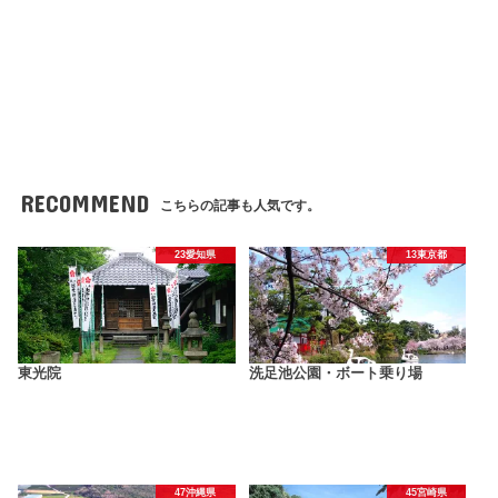
RECOMMEND
こちらの記事も人気です。
23愛知県
13東京都
東光院
洗足池公園・ボート乗り場
47沖縄県
45宮崎県