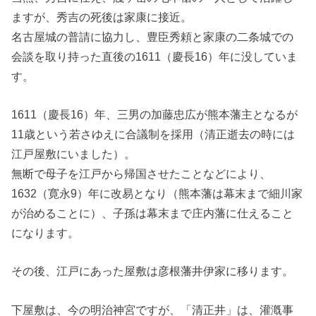
ますが、秀吉の死後は家康に接近。
名古屋城の普請に協力し、豊臣秀頼と家康の二条城での
会談を取り持った直後の1611（慶長16）年に没していま
す。
1611（慶長16）年、三男の加藤忠広が熊本藩主となるが
11歳という若さゆえに合議制を採用（清正逝去の時には
江戸屋敷にいました）。
無断で母子を江戸から帰国させたことなどにより、
1632（寛永9）年に改易となり（熊本藩は幕末まで細川家
が治めることに）、子孫は幕末まで庄内藩に仕えること
になります。
その後、江戸にあった屋敷は彦根藩井伊家に移ります。
下屋敷は、今の明治神宮ですが、「清正井」は、灌漑事