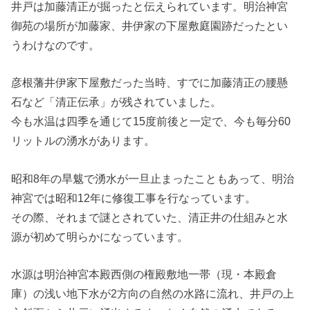
井戸は加藤清正が掘ったと伝えられています。明治神宮
御苑の場所が加藤家、井伊家の下屋敷庭園跡だったとい
うわけなのです。
彦根藩井伊家下屋敷だった当時、すでに加藤清正の腰懸
石など「清正伝承」が残されていました。
今も水温は四季を通じて15度前後と一定で、今も毎分60
リットルの湧水があります。
昭和8年の旱魃で湧水が一旦止まったこともあって、明治
神宮では昭和12年に修復工事を行なっています。
その際、それまで謎とされていた、清正井の仕組みと水
源が初めて明らかになっています。
水源は明治神宮本殿西側の権殿敷地一帯（現・本殿倉
庫）の浅い地下水が2方向の自然の水路に流れ、井戸の上