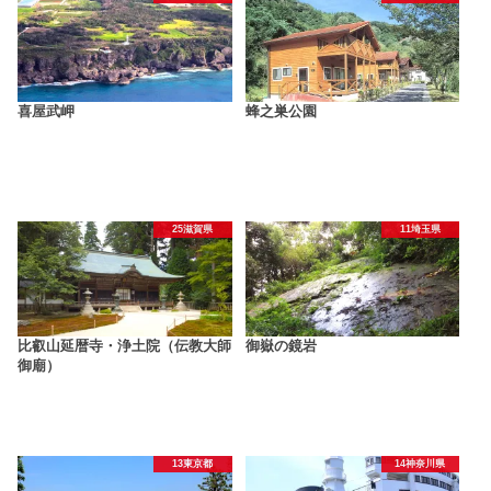
喜屋武岬
蜂之巣公園
25滋賀県
11埼玉県
比叡山延暦寺・浄土院（伝教大師
御嶽の鏡岩
御廟）
13東京都
14神奈川県