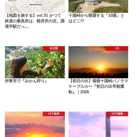
【地図を旅する】vol.51 かつて
十国峠から眺望する「10国」と
鉄道の最高所は、軽井沢の北、国
はどこ!?
境平駅だっ…
未分類
1月
伊東市で『みかん狩り』
【初日の出】箱根十国峠パノラマ
ケーブルカー『初日の出早朝運
転』｜2026
12千葉県
12千葉県