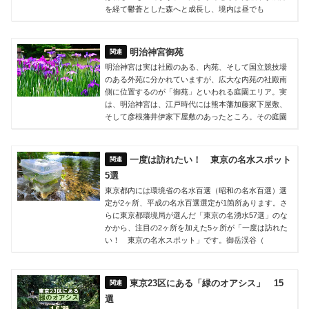
を経て鬱蒼とした森へと成長し、境内は昼でも
明治神宮御苑
明治神宮は実は社殿のある、内苑、そして国立競技場
のある外苑に分かれていますが、広大な内苑の社殿南
側に位置するのが「御苑」といわれる庭園エリア。実
は、明治神宮は、江戸時代には熊本藩加藤家下屋敷、
そして彦根藩井伊家下屋敷のあったところ。その庭園
一度は訪れたい！ 東京の名水スポット
5選
東京都内には環境省の名水百選（昭和の名水百選）選
定が2ヶ所、平成の名水百選選定が1箇所あります。さ
らに東京都環境局が選んだ「東京の名湧水57選」のな
かから、注目の2ヶ所を加えた5ヶ所が「一度は訪れた
い！ 東京の名水スポット」です。御岳渓谷（
東京23区にある「緑のオアシス」 15
選