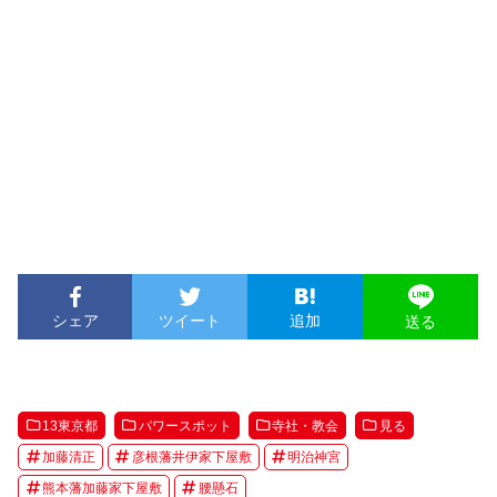
シェア
ツイート
追加
送る
13東京都
パワースポット
寺社・教会
見る
加藤清正
彦根藩井伊家下屋敷
明治神宮
熊本藩加藤家下屋敷
腰懸石