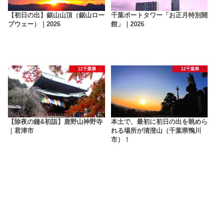
【初日の出】鋸山山頂（鋸山ロー
千葉ポートタワー「お正月特別開
プウェー）｜2026
館」｜2026
12千葉県
12千葉県
【除夜の鐘&初詣】鹿野山神野寺
本土で、最初に初日の出を眺めら
｜君津市
れる場所が清澄山（千葉県鴨川
市）！