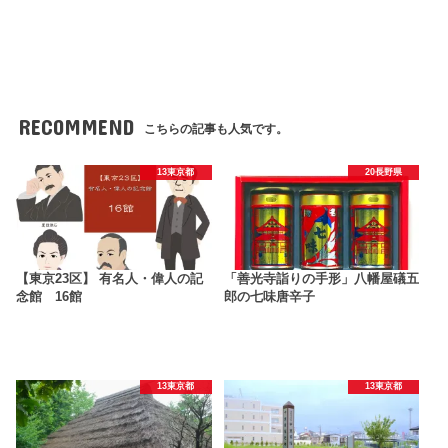
RECOMMEND
こちらの記事も人気です。
13東京都
20長野県
【東京23区】 有名人・偉人の記
「善光寺詣りの手形」八幡屋礒五
念館 16館
郎の七味唐辛子
13東京都
13東京都