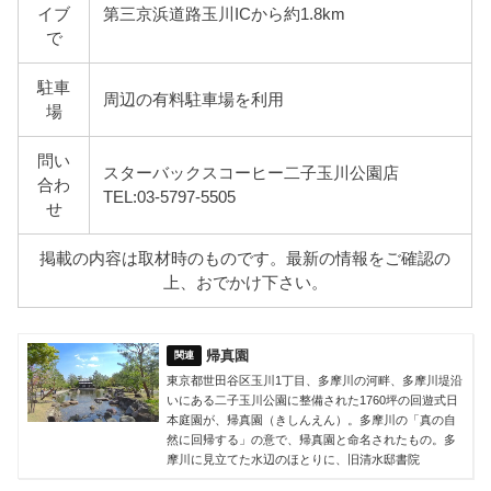
イブ
第三京浜道路玉川ICから約1.8km
で
駐車
周辺の有料駐車場を利用
場
問い
スターバックスコーヒー二子玉川公園店
合わ
TEL:03-5797-5505
せ
掲載の内容は取材時のものです。最新の情報をご確認の
上、おでかけ下さい。
帰真園
東京都世田谷区玉川1丁目、多摩川の河畔、多摩川堤沿
いにある二子玉川公園に整備された1760坪の回遊式日
本庭園が、帰真園（きしんえん）。多摩川の「真の自
然に回帰する」の意で、帰真園と命名されたもの。多
摩川に見立てた水辺のほとりに、旧清水邸書院