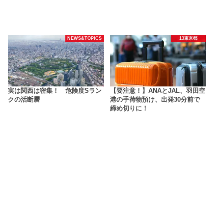
NEWS&TOPICS
13東京都
実は関西は密集！ 危険度Sラン
【要注意！】ANAとJAL、羽田空
クの活断層
港の手荷物預け、出発30分前で
締め切りに！