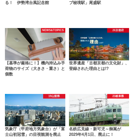
る！ 伊勢湾台風記念館
ブ秘境駅」尾盛駅
NEWS&TOPICS
26京都府
【基準が厳格に！】機内持込み手
世界遺産「古都京都の文化財」、
荷物のサイズ（大きさ・重さ）と
登録された理由とは!?
個数
19山梨県
21岐阜県
気象庁（甲府地方気象台）が「富
名鉄広見線・新可児～御嵩が
士山初冠雪」の目視観測を廃止
2029年4月1日、廃止に！