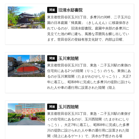
旧清水邸書院
東京都世田谷区玉川1丁目、多摩川の河畔、二子玉川公
園の日本庭園「帰真園」（きしんえん）に移築保存さ
れているのが、旧清水邸書院。庭園中央部の多摩川に
見立てた池の畔に建ち、風雅な雰囲気を醸し出してい
ます。世田谷区の登録有形文化財で、内部は日曜、
玉川東陸閘
東京都世田谷区玉川1丁目、東急・二子玉川駅の東側の
住宅街にある2つの陸閘（りっこう）のうち、東側にあ
るのが玉川東陸閘（たまがわひがしりっこう）。大正7
年に着工し、昭和8年に完成した多摩川の堤防に設けら
れた人や車の通行用に設置された陸閘（陸上
玉川西陸閘
東京都世田谷区玉川1丁目、東急・二子玉川駅の東側す
ぐの住宅街にあるのが、玉川西陸閘（たまがわにしり
っこう）。大正7年に着工し、昭和8年に完成した多摩
川の堤防に設けられた人や車の通行用に設置された陸
閘（陸上にあるゲート）で、洪水が予想される場