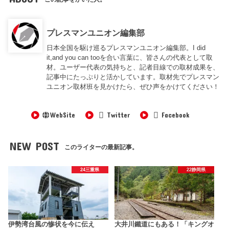
プレスマンユニオン編集部
日本全国を駆け巡るプレスマンユニオン編集部。I did
it,and you can tooを合い言葉に、皆さんの代表として取
材。ユーザー代表の気持ちと、記者目線での取材成果を、
記事中にたっぷりと活かしています。取材先でプレスマン
ユニオン取材班を見かけたら、ぜひ声をかけてください！
WebSite
Twitter
Facebook
NEW POST
このライターの最新記事。
24三重県
22静岡県
伊勢湾台風の惨状を今に伝え
大井川鐵道にもある！「キングオ