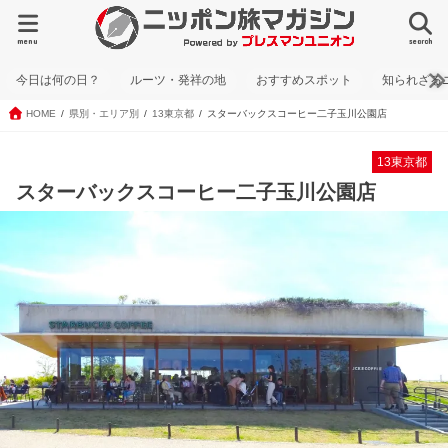
menu
search
今日は何の日？
ルーツ・発祥の地
おすすめスポット
知られざる
HOME
県別・エリア別
13東京都
スターバックスコーヒー二子玉川公園店
13東京都
スターバックスコーヒー二子玉川公園店