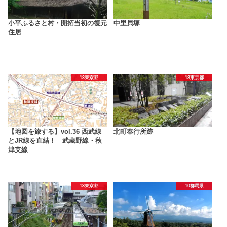
小平ふるさと村・開拓当初の復元
中里貝塚
住居
13東京都
13東京都
【地図を旅する】vol.36 西武線
北町奉行所跡
とJR線を直結！ 武蔵野線・秋
津支線
13東京都
10群馬県