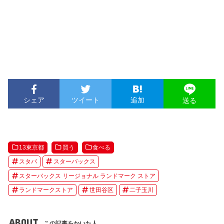
シェア
ツイート
追加
送る
13東京都
買う
食べる
スタバ
スターバックス
スターバックス リージョナル ランドマーク ストア
ランドマークストア
世田谷区
二子玉川
ABOUT
この記事をかいた人。