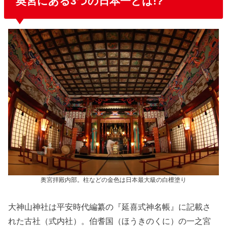
奥宮にある3つの日本一とは!?
奥宮拝殿内部。柱などの金色は日本最大級の白檀塗り
大神山神社は平安時代編纂の『延喜式神名帳』に記載さ
れた古社（式内社）。伯耆国（ほうきのくに）の一之宮