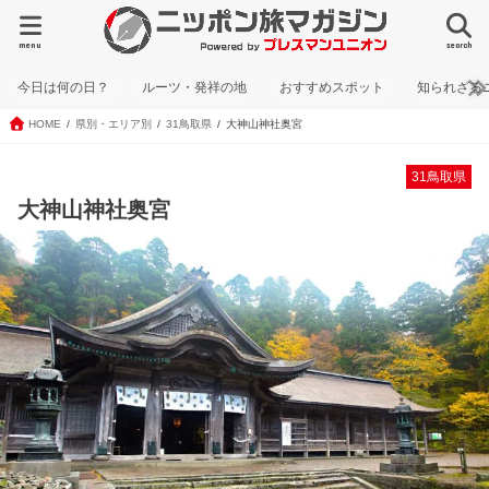
menu
search
今日は何の日？
ルーツ・発祥の地
おすすめスポット
知られざる
HOME
県別・エリア別
31鳥取県
大神山神社奥宮
31鳥取県
大神山神社奥宮