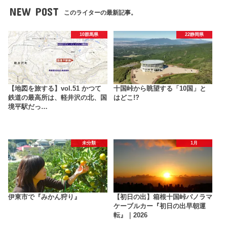
NEW POST
このライターの最新記事。
10群馬県
22静岡県
【地図を旅する】vol.51 かつて
十国峠から眺望する「10国」と
鉄道の最高所は、軽井沢の北、国
はどこ!?
境平駅だっ…
未分類
1月
伊東市で『みかん狩り』
【初日の出】箱根十国峠パノラマ
ケーブルカー『初日の出早朝運
転』｜2026