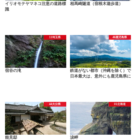
イリオモテヤマネコ注意の道路標
相馬崎隧道（宿根木遊歩道）
識
11埼玉県
46鹿児島県
宿谷の滝
鉄道がない都市（沖縄を除く）で
日本最大は、意外にも鹿児島県に
44大分県
01北海道
能見邸
涙岬