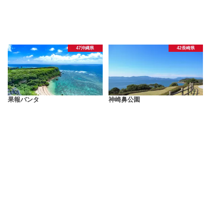
47沖縄県
42長崎県
果報バンタ
神崎鼻公園