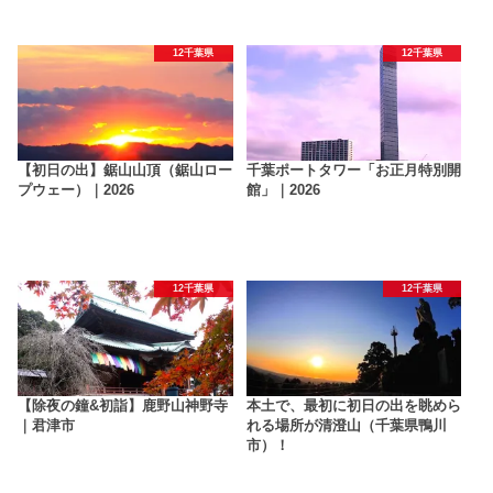
12千葉県
12千葉県
【初日の出】鋸山山頂（鋸山ロー
千葉ポートタワー「お正月特別開
プウェー）｜2026
館」｜2026
12千葉県
12千葉県
【除夜の鐘&初詣】鹿野山神野寺
本土で、最初に初日の出を眺めら
｜君津市
れる場所が清澄山（千葉県鴨川
市）！