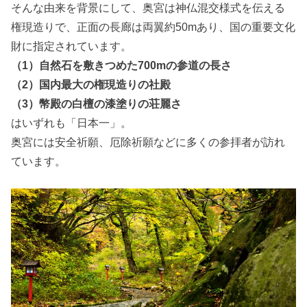
そんな由来を背景にして、奥宮は神仏混交様式を伝える
権現造りで、正面の長廊は両翼約50mあり、国の重要文化
財に指定されています。
（1）自然石を敷きつめた700mの参道の長さ
（2）国内最大の権現造りの社殿
（3）幣殿の白檀の漆塗りの荘麗さ
はいずれも「日本一」。
奥宮には安全祈願、厄除祈願などに多くの参拝者が訪れ
ています。