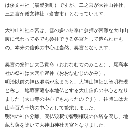
は倭文神社（湯梨浜町）ですが、二之宮が大神山神社、
三之宮が倭文神社（倉吉市）となっています。
大神山神社本宮は、雪の多い冬季に参拝が困難な大山山
腹に代わって冬でも参拝できる冬宮として造られたも
の。本来の信仰の中心は当然、奥宮となります。
奥宮の祭神は大己貴命（おおなむぢのみこと）、尾高本
社の祭神は大穴牟遅神（おおなむじのかみ）。
明治以前の神仏混淆が広まると、大神山神社は智明権現
と称し、地蔵菩薩を本地仏とする大山信仰の中心となり
ました（大山寺の中心でもあったのです）。往時には大
山寺百八十坊の中心として繁栄しました。
明治の神仏分離、廃仏毀釈で智明権現の仏塔を廃し、地
蔵菩薩を除いて大神山神社奥宮となりました。