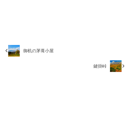
御机の茅葺小屋
鍵掛峠