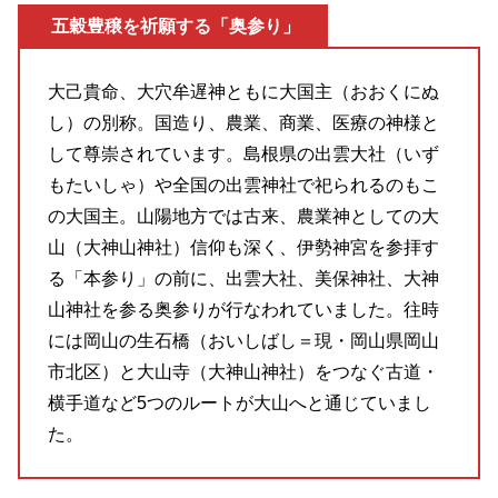
五穀豊穣を祈願する「奥参り」
大己貴命、大穴牟遅神ともに大国主（おおくにぬ
し）の別称。国造り、農業、商業、医療の神様と
して尊崇されています。島根県の出雲大社（いず
もたいしゃ）や全国の出雲神社で祀られるのもこ
の大国主。山陽地方では古来、農業神としての大
山（大神山神社）信仰も深く、伊勢神宮を参拝す
る「本参り」の前に、出雲大社、美保神社、大神
山神社を参る奥参りが行なわれていました。往時
には岡山の生石橋（おいしばし＝現・岡山県岡山
市北区）と大山寺（大神山神社）をつなぐ古道・
横手道など5つのルートが大山へと通じていまし
た。