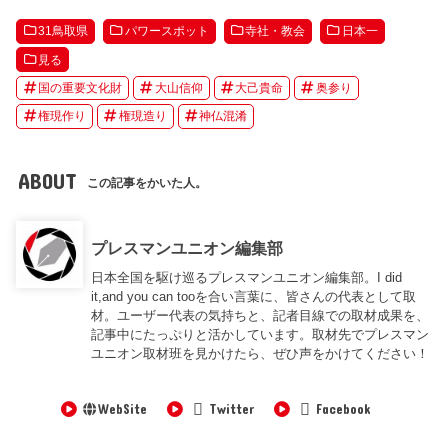
31鳥取県
パワースポット
寺社・教会
日本一
見る
国の重要文化財
大山信仰
大己貴命
奥参り
権現作り
権現造り
神仏混淆
ABOUT
この記事をかいた人。
プレスマンユニオン編集部
日本全国を駆け巡るプレスマンユニオン編集部。I did
it,and you can tooを合い言葉に、皆さんの代表として取
材。ユーザー代表の気持ちと、記者目線での取材成果を、
記事中にたっぷりと活かしています。取材先でプレスマン
ユニオン取材班を見かけたら、ぜひ声をかけてください！
WebSite
Twitter
Facebook