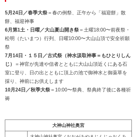
5月24日／春季大祭
＝春の例祭、正午から「福迎餅」散
餅、福迎神事
6月第1土・日曜／大山夏山開き祭
＝土曜18:00〜前夜祭・
松明（たいまつ）行列、日曜10:00〜大山山頂で安全祈願
祭
7月14日・１５日／古式祭（神水汲取神事＝もひとりしん
じ）
＝神官が先達や信者とともに大山山頂近くにある石
室に登り、日の出とともに頂上の池で御神水と御薬草を
採り、神前にお供えします
10月24日／秋季大祭
＝10:00〜祭典、祭典終了後に各種祈
祷
大神山神社奥宮
大神山神社奥宮／おおがみやまじんじゃおくみ