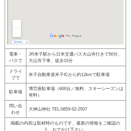
電車・
JR米子駅から日本交通バス大山寺行きで50分、
バスで
大山寺下車、徒歩15分
ドライ
米子自動車道米子ICから約12kmで駐車場
ブで
博労座駐車場（600台／無料、スキーシーズンは
駐車場
有料）
問い合
大神山神社 TEL:0859-52-2507
わせ
掲載の内容は取材時のものです、最新の情報をご確認の
上、おでかけ下さい。