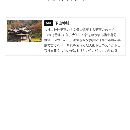
下山神社
大神山神社奥宮のすぐ横に鎮座する奥宮の末社で、
1330（元徳2）年、大神山神社を尊崇する備中郡司・
渡邊日向の守の子、渡邊照政が参拝の帰路に不慮の事
故で亡くなり、それを哀れんだ大山下山の人々が下山
善神を建立したのが始まりという。後にこの地に奉