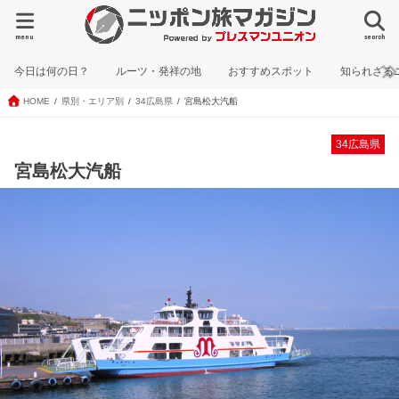
menu
search
今日は何の日？
ルーツ・発祥の地
おすすめスポット
知られざる
HOME
県別・エリア別
34広島県
宮島松大汽船
34広島県
宮島松大汽船