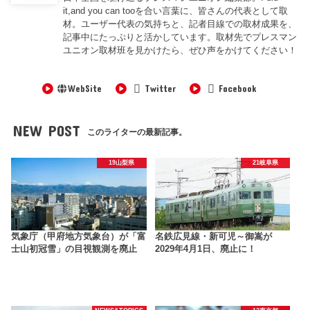
it,and you can tooを合い言葉に、皆さんの代表として取
材。ユーザー代表の気持ちと、記者目線での取材成果を、
記事中にたっぷりと活かしています。取材先でプレスマン
ユニオン取材班を見かけたら、ぜひ声をかけてください！
WebSite
Twitter
Facebook
NEW POST
このライターの最新記事。
19山梨県
21岐阜県
気象庁（甲府地方気象台）が「富
名鉄広見線・新可児～御嵩が
士山初冠雪」の目視観測を廃止
2029年4月1日、廃止に！