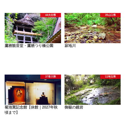
44大分県
35山口県
鷹栖観音堂・鷹栖つり橋公園
寂地川
37香川県
11埼玉県
菊池寛記念館【休館｜2027年秋
御嶽の鏡岩
頃まで】