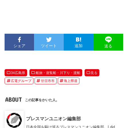
シェア
ツイート
追加
送る
34広島県
船旅・遊覧船・川下り・渡船
見る
広電グループ
廿日市市
海上県道
ABOUT
この記事をかいた人。
プレスマンユニオン編集部
日本全国を駆け巡るプレスマンユニオン編集部。I did