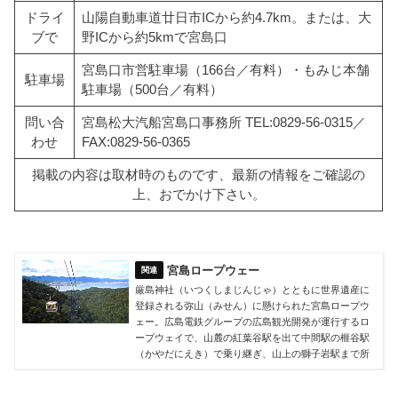
ドライ
山陽自動車道廿日市ICから約4.7km。または、大
ブで
野ICから約5kmで宮島口
宮島口市営駐車場（166台／有料）・もみじ本舗
駐車場
駐車場（500台／有料）
問い合
宮島松大汽船宮島口事務所 TEL:0829-56-0315／
わせ
FAX:0829-56-0365
掲載の内容は取材時のものです、最新の情報をご確認の
上、おでかけ下さい。
宮島ロープウェー
厳島神社（いつくしまじんじゃ）とともに世界遺産に
登録される弥山（みせん）に懸けられた宮島ロープウ
ェー。広島電鉄グループの広島観光開発が運行するロ
ープウェイで、山麓の紅葉谷駅を出て中間駅の榧谷駅
（かやだにえき）で乗り継ぎ、山上の獅子岩駅まで所