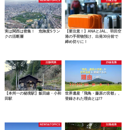
NEWS&TOPICS
13東京都
実は関西は密集！ 危険度Sラン
【要注意！】ANAとJAL、羽田空
クの活断層
港の手荷物預け、出発30分前で
締め切りに！
22静岡県
29奈良県
【本州一の秘境駅】飯田線・小和
世界遺産「飛鳥・藤原の宮都」、
田駅
登録された理由とは!?
NEWS&TOPICS
32島根県