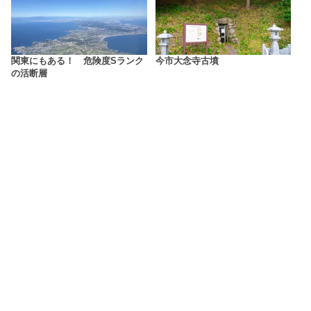
関東にもある！ 危険度Sランク
今市大念寺古墳
の活断層