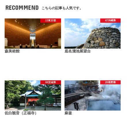
RECOMMEND
こちらの記事も人気です。
13東京都
47沖縄県
森美術館
底名溜池展望台
08茨城県
20長野県
佐白観音（正福寺）
麻釜