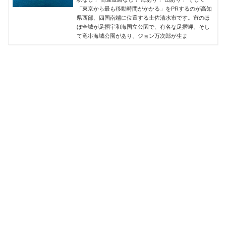
「東京から最も移動時間がかかる」をPRするのが高知
県西部、四国南端に位置する土佐清水市です。市のほ
ぼ全域が足摺宇和海国立公園で、有名な足摺岬、そし
て竜串海域公園があり、ジョン万次郎が生ま