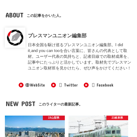
ABOUT
この記事をかいた人。
プレスマンユニオン編集部
日本全国を駆け巡るプレスマンユニオン編集部。I did
it,and you can tooを合い言葉に、皆さんの代表として取
材。ユーザー代表の気持ちと、記者目線での取材成果を、
記事中にたっぷりと活かしています。取材先でプレスマン
ユニオン取材班を見かけたら、ぜひ声をかけてください！
WebSite
Twitter
Facebook
NEW POST
このライターの最新記事。
19山梨県
21岐阜県