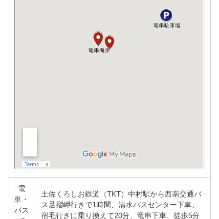
電
土佐くろしお鉄道（TKT）中村駅から西南交通バ
車・
ス足摺岬行きで1時間、清水バスセンター下車、
バス
宿毛行きに乗り換えて20分、竜串下車、徒歩5分