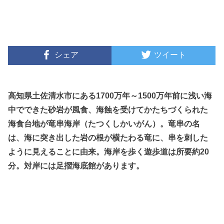
シェア
ツイート
高知県土佐清水市にある1700万年～1500万年前に浅い海
中でできた砂岩が風食、海蝕を受けてかたちづくられた
海食台地が竜串海岸（たつくしかいがん）。竜串の名
は、海に突き出した岩の根が横たわる竜に、串を刺した
ように見えることに由来。海岸を歩く遊歩道は所要約20
分。対岸には足摺海底館があります。