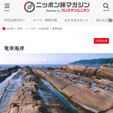
menu
search
今日は何の日？
ルーツ・発祥の地
おすすめスポット
知られざる
HOME
県別・エリア別
39高知県
竜串海岸
39高知県
竜串海岸