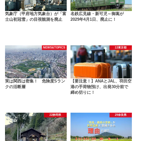
気象庁（甲府地方気象台）が「富
名鉄広見線・新可児～御嵩が
士山初冠雪」の目視観測を廃止
2029年4月1日、廃止に！
NEWS&TOPICS
13東京都
実は関西は密集！ 危険度Sラン
【要注意！】ANAとJAL、羽田空
クの活断層
港の手荷物預け、出発30分前で
締め切りに！
22静岡県
29奈良県