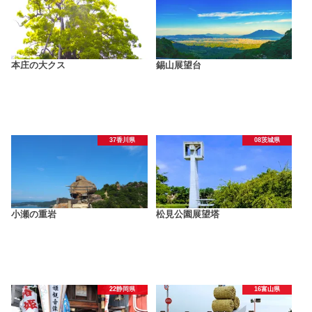
本庄の大クス
錫山展望台
37香川県
08茨城県
小瀬の重岩
松見公園展望塔
22静岡県
16富山県