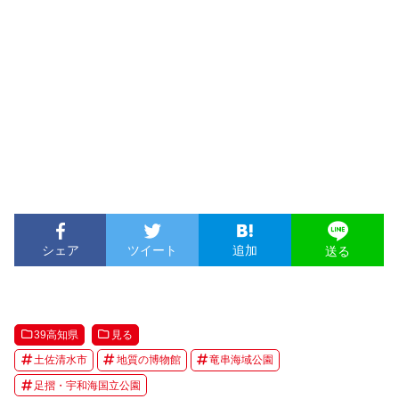
シェア
ツイート
追加
送る
39高知県
見る
土佐清水市
地質の博物館
竜串海域公園
足摺・宇和海国立公園