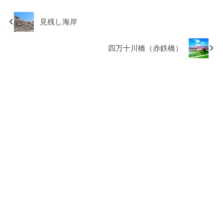
見残し海岸
四万十川橋（赤鉄橋）