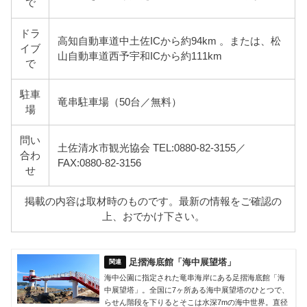
で
ドラ
高知自動車道中土佐ICから約94km 。または、松
イブ
山自動車道西予宇和ICから約111km
で
駐車
竜串駐車場（50台／無料）
場
問い
土佐清水市観光協会 TEL:0880-82-3155／
合わ
FAX:0880-82-3156
せ
掲載の内容は取材時のものです。最新の情報をご確認の
上、おでかけ下さい。
足摺海底館「海中展望塔」
海中公園に指定された竜串海岸にある足摺海底館「海
中展望塔」。全国に7ヶ所ある海中展望塔のひとつで、
らせん階段を下りるとそこは水深7mの海中世界。直径