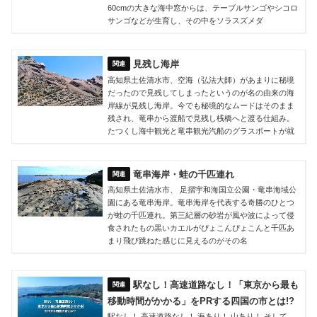
60cmの大きな海中窓からは、テーブルサンゴやシコロ
サンゴなどが生育し、その中をソラスズメダ
見残し海岸
高知県土佐清水市、空海（弘法大師）があまりに秘境
だったので見残してしまったというのが名の由来の海
岸線が見残し海岸。今でも秘境的なムードはそのまま
残され、竜串から渡船で見残し桟橋へと渡る仕組み。
たつくし海中観光と竜串観光汽船のグラスボートが就
竜串海岸・蛙の千匹連れ
高知県土佐清水市、 足摺宇和海国立公園・竜串海域公
園にある竜串海岸。竜串海岸を代表する奇勝のひとつ
が蛙の千匹連れ。第三紀層の砂岩が風や波によって侵
食されたもの黒いカエルがぴょこんぴょこんと千匹あ
まり飛び跳ねた感じに見えるのがその名
駅なし！高速道路なし！「東京から最も
移動時間がかかる」をPRする四国の市とは!?
駅なし！ 高速道路なし！ 海あり！ 山あり！ そして