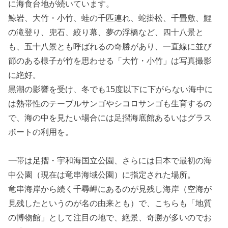
に海食台地が続いています。
鯨岩、大竹・小竹、蛙の千匹連れ、蛇掛松、千畳敷、鯉
の滝登り、兜石、絞り幕、夢の浮橋など、四十八景と
も、五十八景とも呼ばれるの奇勝があり、一直線に並び
節のある様子が竹を思わせる「大竹・小竹」は写真撮影
に絶好。
黒潮の影響を受け、冬でも15度以下に下がらない海中に
は熱帯性のテーブルサンゴやシコロサンゴも生育するの
で、海の中を見たい場合には足摺海底館あるいはグラス
ボートの利用を。
一帯は足摺・宇和海国立公園、さらには日本で最初の海
中公園（現在は竜串海域公園）に指定された場所。
竜串海岸から続く千尋岬にあるのが見残し海岸（空海が
見残したというのが名の由来とも）で、こちらも「地質
の博物館」として注目の地で、絶景、奇勝が多いのでお