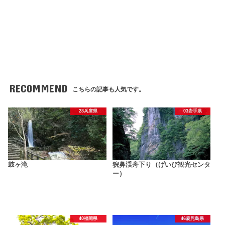
RECOMMEND
こちらの記事も人気です。
28兵庫県
03岩手県
鼓ヶ滝
猊鼻渓舟下り（げいび観光センタ
ー）
40福岡県
46鹿児島県