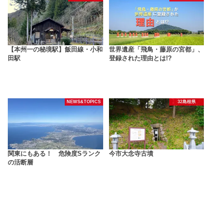
【本州一の秘境駅】飯田線・小和
世界遺産「飛鳥・藤原の宮都」、
田駅
登録された理由とは!?
NEWS&TOPICS
32島根県
関東にもある！ 危険度Sランク
今市大念寺古墳
の活断層