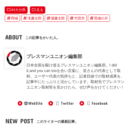
44大分県
見る
岡城
滝廉太郎
瀧廉太郎
竹田市
荒城の月
ABOUT
この記事をかいた人。
プレスマンユニオン編集部
日本全国を駆け巡るプレスマンユニオン編集部。I did
it,and you can tooを合い言葉に、皆さんの代表として取
材。ユーザー代表の気持ちと、記者目線での取材成果を、
記事中にたっぷりと活かしています。取材先でプレスマン
ユニオン取材班を見かけたら、ぜひ声をかけてください！
WebSite
Twitter
Facebook
NEW POST
このライターの最新記事。