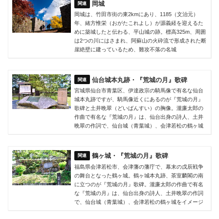
岡城
岡城は、竹田市街の東2kmにあり、1185（文治元）
年、緒方惟栄（おがたこれよし）が源義経を迎えるた
めに築城したと伝わる、平山城の跡。標高325m、周囲
は2つの川にはさまれ、阿蘇山の火砕流で形成された断
崖絶壁に建っているため、難攻不落の名城
仙台城本丸跡・『荒城の月』歌碑
宮城県仙台市青葉区、伊達政宗の騎馬像で有名な仙台
城本丸跡ですが、騎馬像近くにあるのが『荒城の月』
歌碑と土井晩翠（どいばんすい）の胸像。瀧廉太郎の
作曲で有名な『荒城の月』は、仙台出身の詩人、土井
晩翠の作詞で、仙台城（青葉城）、会津若松の鶴ヶ城
鶴ヶ城・『荒城の月』歌碑
福島県会津若松市、会津藩の藩庁で、幕末の戊辰戦争
の舞台となった鶴ヶ城。鶴ヶ城本丸跡、茶室麟閣の南
に立つのが『荒城の月』歌碑。瀧廉太郎の作曲で有名
な『荒城の月』は、仙台出身の詩人、土井晩翠の作詞
で、仙台城（青葉城）、会津若松の鶴ヶ城をイメージ