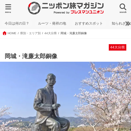
menu
search
今日は何の日？
ルーツ・発祥の地
おすすめスポット
知られざる
HOME
県別・エリア別
44大分県
岡城・滝廉太郎銅像
44大分県
岡城・滝廉太郎銅像