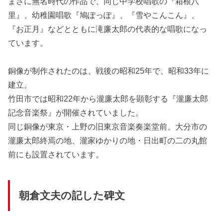
まさに無名時代の作品で、同じ中学校唱歌の『箱根八
里』、幼稚園唱歌『鳩ぽっぽ』、『雪やこんこん』、
『お正月』などとともに滝廉太郎の代表的な唱歌になっ
ています。
銅像が制作されたのは、戦後の昭和25年で、昭和33年に
建立。
竹田市では昭和22年から瀧廉太郎を顕彰する『瀧廉太郎
記念音楽祭』が開催されていました。
同じ銅像が東京・上野の旧東京音楽奏楽堂前、大分市の
瀧廉太郎終焉の地、瀧家ゆかりの地・日出町の二の丸館
前にも設置されています。
朝倉文夫の記した碑文