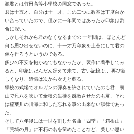
瀧君とは竹田高等小學校の同窓であった。
君は十五才、自分は十一才、この二つに教室は丁度向か
い合っていたので、僅かに一年間ではあったが印象は割
合に深い。
しかしそれから君のなくなるまでの 十年間は、ほとんど
何も思ひ出せないのに、十一才乃印象を土苔にして君の
像を作ろうというのである。
多少の不安を抱かぬでもなかったが、製作に着手してみ
ると、印象はだんだん冴えて来て、古い記憶 は、再び新
しくなり、追憶は次から次えと蘇る。
學校の式場でオルガンの弾奏を許されていたのも君、裏
山で尺八を吹いて全校の生徒を感激させたのも君、それ
は稲葉川の川瀬に和した忘れる事の出来ない韻律であっ
た。
そして八年後には一世を劃した名曲「四季」「箱根山」
「荒城の月」に不朽の名を留めたことなど、美しい思い