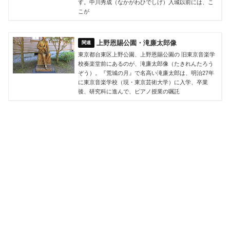
す。中川秀成（なかがわひでしげ）入城以前には、こ
こが
上野恩賜公園・滝廉太郎像
東京都台東区上野公園、上野恩賜公園の 旧東京音楽学
校奏楽堂前にあるのが、滝廉太郎像（たきれんたろう
ぞう）。『荒城の月』で名高い滝廉太郎は、明治27年
に東京音楽学校（現・東京芸術大学）に入学、卒業
後、研究科に進んで、ピアノ授業の嘱託