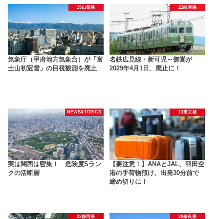
19山梨県
21岐阜県
気象庁（甲府地方気象台）が「富
名鉄広見線・新可児～御嵩が
士山初冠雪」の目視観測を廃止
2029年4月1日、廃止に！
NEWS&TOPICS
13東京都
実は関西は密集！ 危険度Sラン
【要注意！】ANAとJAL、羽田空
クの活断層
港の手荷物預け、出発30分前で
締め切りに！
22静岡県
29奈良県