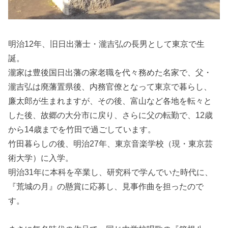
明治12年、旧日出藩士・瀧吉弘の長男として東京で生
誕。
瀧家は豊後国日出藩の家老職を代々務めた名家で、父・
瀧吉弘は廃藩置県後、内務官僚となって東京で暮らし、
廉太郎が生まれますが、その後、富山など各地を転々と
した後、故郷の大分市に戻り、さらに父の転勤で、12歳
から14歳までを竹田で過ごしています。
竹田暮らしの後、明治27年、東京音楽学校（現・東京芸
術大学）に入学。
明治31年に本科を卒業し、研究科で学んでいた時代に、
『荒城の月』の懸賞に応募し、見事作曲を担ったので
す。