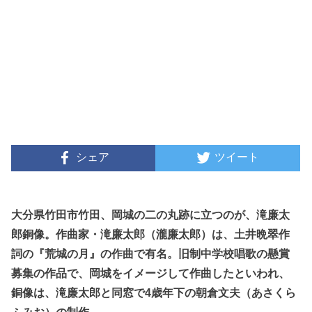
シェア
ツイート
大分県竹田市竹田、岡城の二の丸跡に立つのが、滝廉太
郎銅像。作曲家・滝廉太郎（瀧廉太郎）は、土井晩翠作
詞の『荒城の月』の作曲で有名。旧制中学校唱歌の懸賞
募集の作品で、岡城をイメージして作曲したといわれ、
銅像は、滝廉太郎と同窓で4歳年下の朝倉文夫（あさくら
ふみお）の制作。