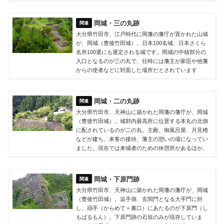
岡城・三の丸跡
大分県竹田市、江戸時代に岡藩の藩庁が置かれた山城
が、岡城（豊後竹田城）。日本100名城、日本さくら
名所100選にも選定される城です。岡城の中核部分の
入口となるのが三の丸で、往時には藩主が家臣や他藩
からの使者などに対面した場所だとされています
岡城・二の丸跡
大分県竹田市、天神山に築かれた岡藩の藩庁が、岡城
（豊後竹田城）。城郭内最高所に位置する本丸の北側
に配されているのが二の丸。主殿、御風呂屋、月見櫓
などが建ち、来客の接待、藩主の憩いの場になってい
ました。現在では来城者のための休憩所があるほか、
岡城・下原門跡
大分県竹田市、天神山に築かれた岡藩の藩庁が、岡城
（豊後竹田城）。追手側、玄関門となる大手門に対
し、搦手（からめて＝裏口）にあたるのが下原門（し
もばるもん）。下原門跡の石垣のみが現存していま