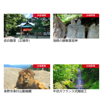
08茨城県
20長野県
佐白観音（正福寺）
池桜の接吻道祖神
20長野県
20長野県
長野市茶臼山動物園
牛伏川フランス式階段工