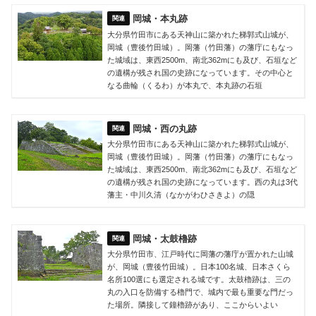
岡城・本丸跡
大分県竹田市にある天神山に築かれた梯郭式山城が、
岡城（豊後竹田城）。岡藩（竹田藩）の藩庁にもなっ
た城域は、東西2500m、南北362mにも及び、石垣など
の遺構が残され国の史跡になっています。その中心と
なる曲輪（くるわ）が本丸で、本丸跡の石垣
岡城・西の丸跡
大分県竹田市にある天神山に築かれた梯郭式山城が、
岡城（豊後竹田城）。岡藩（竹田藩）の藩庁にもなっ
た城域は、東西2500m、南北362mにも及び、石垣など
の遺構が残され国の史跡になっています。西の丸は3代
藩主・中川久清（なかがわひさきよ）の隠
岡城・太鼓櫓跡
大分県竹田市、江戸時代に岡藩の藩庁が置かれた山城
が、岡城（豊後竹田城）。日本100名城、日本さくら
名所100選にも選定される城です。太鼓櫓跡は、三の
丸の入口を防備する櫓門で、城内で最も重要な門だっ
た場所。隣接して鐘櫓跡があり、ここからいよい