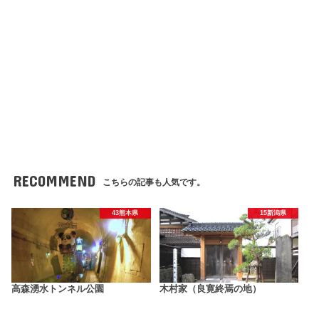
RECOMMEND
こちらの記事も人気です。
43熊本県
15新潟県
高森湧水トンネル公園
木村家（良寛終焉の地）