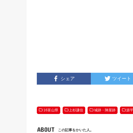
シェア
ツイート
16富山県
上杉謙信
城跡・陣屋跡
源
ABOUT
この記事をかいた人。