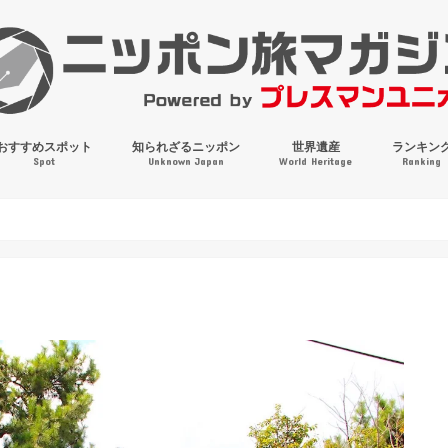
おすすめスポット
知られざるニッポン
世界遺産
ランキン
Spot
Unknown Japan
World Heritage
Ranking
穴場・奇観・珍百景
パワースポット
絶景
マンホールコレクション