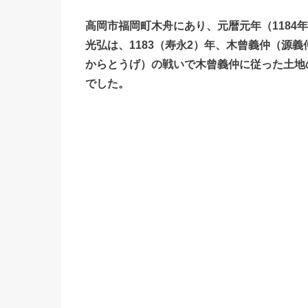
高岡市福岡町木舟にあり、元暦元年（1184
光弘は、1183（寿永2）年、木曾義仲（源
からとうげ）の戦いで木曾義仲に従った土地
でした。