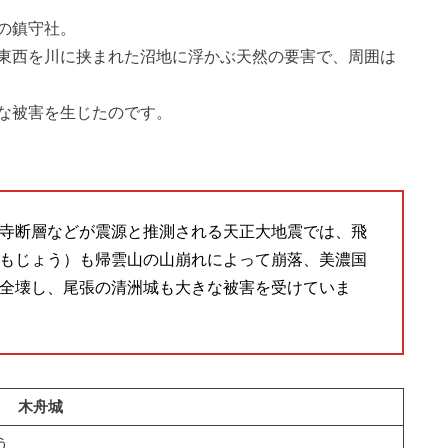
の鎮守社。
東西を川に挟まれた沼地に浮かぶ天然の要害で、周囲は
な被害を生じたのです。
寺断層などが震源と推測される天正大地震では、飛
もじょう）も帰雲山の山崩れによって崩落、美濃国
全壊し、尾張の清洲城も大きな被害を受けていま
木舟城
う