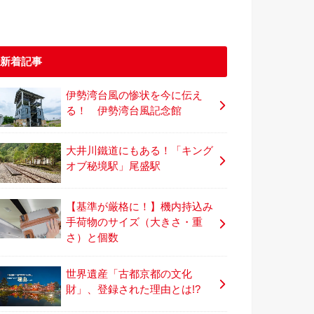
新着記事
伊勢湾台風の惨状を今に伝え
る！ 伊勢湾台風記念館
大井川鐵道にもある！「キング
オブ秘境駅」尾盛駅
【基準が厳格に！】機内持込み
手荷物のサイズ（大きさ・重
さ）と個数
世界遺産「古都京都の文化
財」、登録された理由とは!?