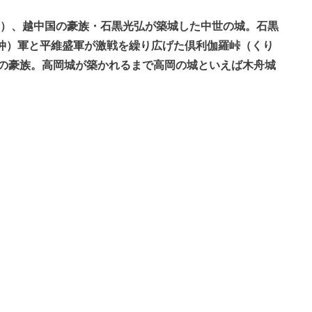
年）、越中国の豪族・石黒光弘が築城した中世の城。石黒
義仲）軍と平維盛軍が激戦を繰り広げた倶利伽羅峠（くり
の豪族。高岡城が築かれるまで高岡の城といえば木舟城