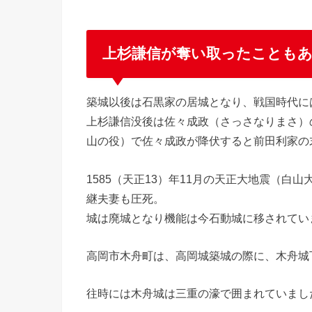
上杉謙信が奪い取ったこともあ
築城以後は石黒家の居城となり、戦国時代に
上杉謙信没後は佐々成政（さっさなりまさ）
山の役）で佐々成政が降伏すると前田利家の
1585（天正13）年11月の天正大地震（
継夫妻も圧死。
城は廃城となり機能は今石動城に移されてい
高岡市木舟町は、高岡城築城の際に、木舟城
往時には木舟城は三重の濠で囲まれていまし