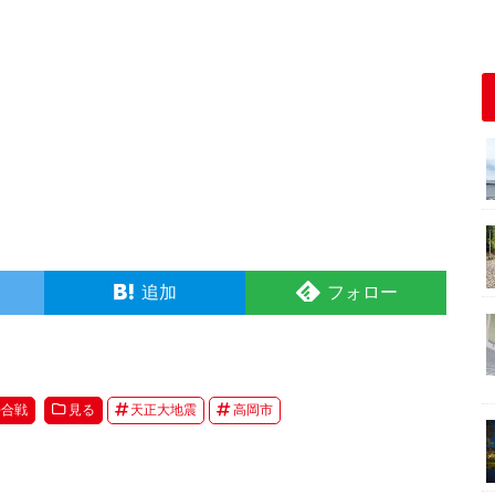
追加
フォロー
平合戦
見る
天正大地震
高岡市