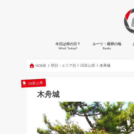
今日は何の日？
ルーツ・発祥の地
What Today?
Roots
県別・エリア別
16富山県
木舟城
HOME
16富山県
木舟城