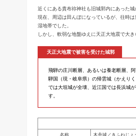
近くにある貴布祢神社も旧城郭内にあった城
現在、周辺は田んぼになっているが、往時は
湿地帯でした。
しかし、軟弱な地盤ゆえに天正大地震で大き
天正大地震で被害を受けた城郭
飛騨の庄川断層、あるいは養老断層、阿
騨国（現・岐阜県）の帰雲城（かえりく
では大垣城が全壊、近江国では長浜城が
す。
名称
木舟城／きふねじょ