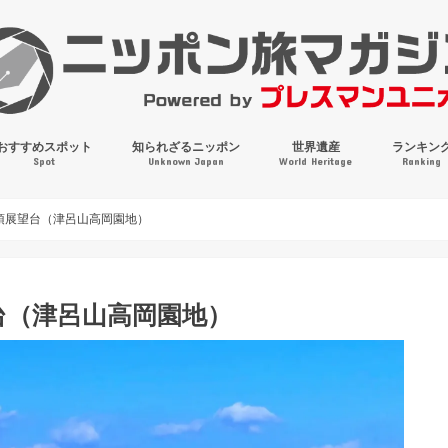
おすすめスポット
知られざるニッポン
世界遺産
ランキン
Spot
Unknown Japan
World Heritage
Ranking
穴場・奇観・珍百景
パワースポット
絶景
マンホールコレクション
頂展望台（津呂山高岡園地）
台（津呂山高岡園地）