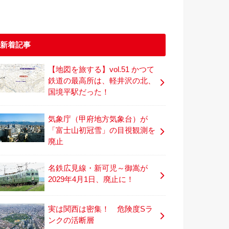
新着記事
【地図を旅する】vol.51 かつて
鉄道の最高所は、軽井沢の北、
国境平駅だった！
気象庁（甲府地方気象台）が
「富士山初冠雪」の目視観測を
廃止
名鉄広見線・新可児～御嵩が
2029年4月1日、廃止に！
実は関西は密集！ 危険度Sラ
ンクの活断層