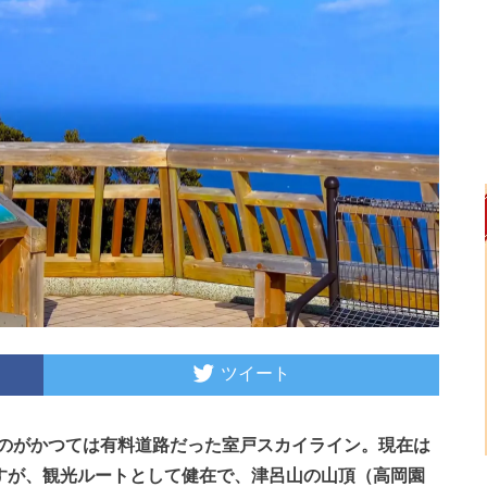
ツイート
のがかつては有料道路だった室戸スカイライン。現在は
すが、観光ルートとして健在で、
津呂山の山頂（高岡園