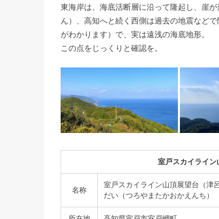
東海岸は、海底活断層に沿って隆起し、崖が
ん）、高知へと続く西側は過去の地震などで
がわかります）で、実は遠浅の海底地形。
この点をじっくりと確認を。
室戸スカイライン
室戸スカイライン山頂展望台（津
名称
だい（つろやまたかおかえんち）
所在地
高知県室戸市室戸岬町