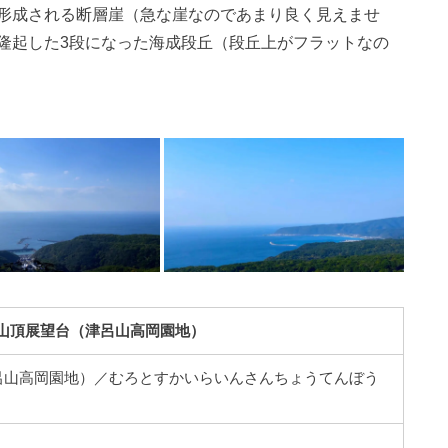
形成される断層崖（急な崖なのであまり良く見えませ
隆起した3段になった海成段丘（段丘上がフラットなの
山頂展望台（津呂山高岡園地）
呂山高岡園地）／むろとすかいらいんさんちょうてんぼう