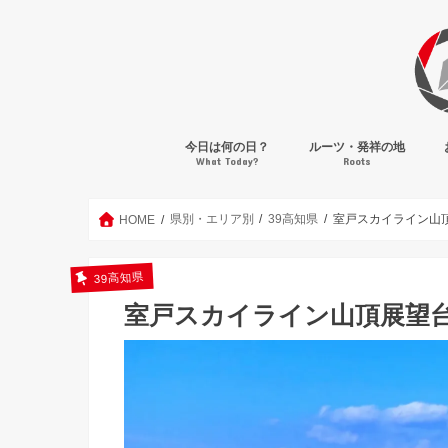
今日は何の日？
ルーツ・発祥の地
What Today?
Roots
県別・エリア別
39高知県
室戸スカイライン山
HOME
39高知県
室戸スカイライン山頂展望