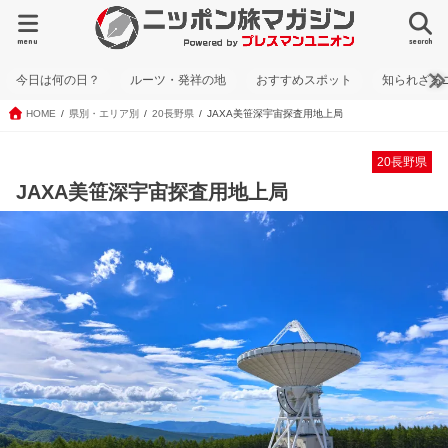
menu
search
今日は何の日？
ルーツ・発祥の地
おすすめスポット
知られざる
HOME
県別・エリア別
20長野県
JAXA美笹深宇宙探査用地上局
20長野県
JAXA美笹深宇宙探査用地上局