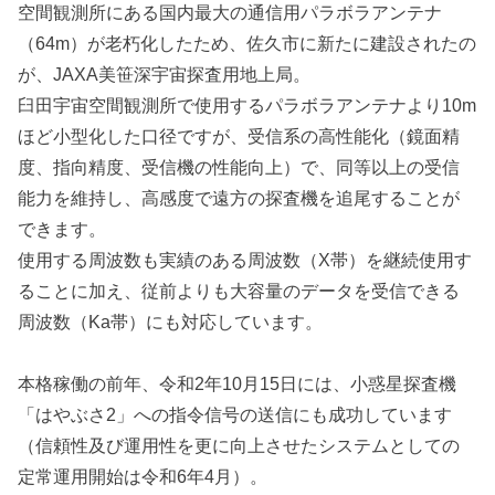
空間観測所にある国内最大の通信用パラボラアンテナ
（64m）が老朽化したため、佐久市に新たに建設されたの
が、JAXA美笹深宇宙探査用地上局。
臼田宇宙空間観測所で使用するパラボラアンテナより10m
ほど小型化した口径ですが、受信系の高性能化（鏡面精
度、指向精度、受信機の性能向上）で、同等以上の受信
能力を維持し、高感度で遠方の探査機を追尾することが
できます。
使用する周波数も実績のある周波数（X帯）を継続使用す
ることに加え、従前よりも大容量のデータを受信できる
周波数（Ka帯）にも対応しています。
本格稼働の前年、令和2年10月15日には、小惑星探査機
「はやぶさ2」への指令信号の送信にも成功しています
（信頼性及び運用性を更に向上させたシステムとしての
定常運用開始は令和6年4月）。