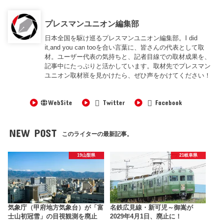
プレスマンユニオン編集部
日本全国を駆け巡るプレスマンユニオン編集部。I did
it,and you can tooを合い言葉に、皆さんの代表として取
材。ユーザー代表の気持ちと、記者目線での取材成果を、
記事中にたっぷりと活かしています。取材先でプレスマン
ユニオン取材班を見かけたら、ぜひ声をかけてください！
WebSite
Twitter
Facebook
NEW POST
このライターの最新記事。
19山梨県
21岐阜県
気象庁（甲府地方気象台）が「富
名鉄広見線・新可児～御嵩が
士山初冠雪」の目視観測を廃止
2029年4月1日、廃止に！