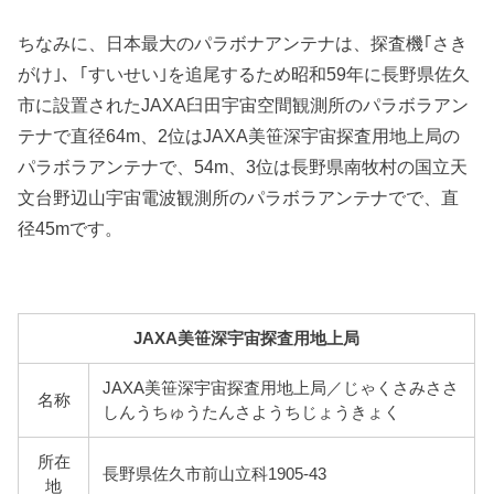
ちなみに、日本最大のパラボナアンテナは、探査機｢さき
がけ｣、｢すいせい｣を追尾するため昭和59年に長野県佐久
市に設置されたJAXA臼田宇宙空間観測所のパラボラアン
テナで直径64m、2位はJAXA美笹深宇宙探査用地上局の
パラボラアンテナで、54m、3位は長野県南牧村の国立天
文台野辺山宇宙電波観測所のパラボラアンテナでで、直
径45mです。
JAXA美笹深宇宙探査用地上局
JAXA美笹深宇宙探査用地上局／じゃくさみささ
名称
しんうちゅうたんさようちじょうきょく
所在
長野県佐久市前山立科1905-43
地