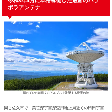
令和3年4月に本格稼働した最新のパラ
ボラアンテナ
晴れていれば遠く北アルプスを眺望する絶景の地
同じ佐久市で、美笹深宇宙探査用地上局近くの臼田宇宙