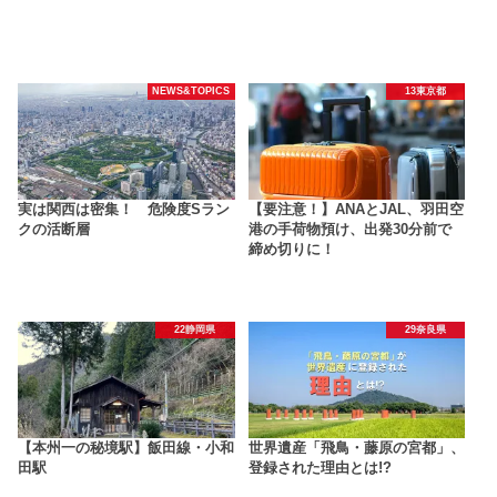
NEWS&TOPICS
13東京都
実は関西は密集！ 危険度Sラン
【要注意！】ANAとJAL、羽田空
クの活断層
港の手荷物預け、出発30分前で
締め切りに！
22静岡県
29奈良県
【本州一の秘境駅】飯田線・小和
世界遺産「飛鳥・藤原の宮都」、
田駅
登録された理由とは!?