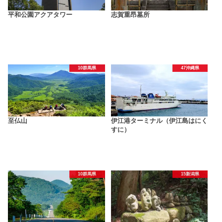
平和公園アクアタワー
志賀重昂墓所
10群馬県
47沖縄県
至仏山
伊江港ターミナル（伊江島はにく
すに）
10群馬県
15新潟県