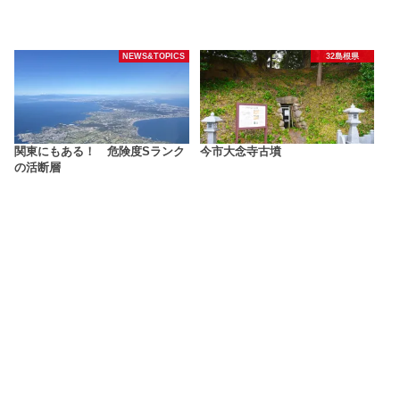
NEWS&TOPICS
32島根県
関東にもある！ 危険度Sランク
今市大念寺古墳
の活断層