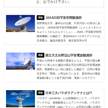
上、おでかけ下さい。
JAXA臼田宇宙空間観測所
長野県佐久市、蓼科山の山腹、片貝川沿いの高台にあ
るのが、JAXA臼田宇宙空間観測所（じゃくさうすだう
ちゅうくうかんかんそくしょ）。JAXA（宇宙航空研究
開発機構）の施設で、直径64mのパラボラアンテナは
日本最大。施設外観見学、展示室見学が可
国立天文台野辺山宇宙電波観測所
宇宙から到来する無数の電波をとらえ、宇宙の謎を解
明すべく造られた施設が国立天文台野辺山宇宙電波観
測所。戦後間もない頃に誕生した施設で、日本の電波
天文学の「聖地」と呼ばれています。直径45mの電波
望遠鏡1基とミリ波干渉計6基、電波ヘリオグラフ
日本三大パラボラアンテナとは!?
パラボラ（parabola）とは放物線のことで、パラボラ
アンテナは、放物曲面をしたアンテナの意。パラボラ
アンテナの利得（gain／ゲイン）は半径の2乗に比例す