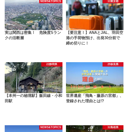
NEWS&TOPICS
13東京都
実は関西は密集！ 危険度Sラン
【要注意！】ANAとJAL、羽田空
クの活断層
港の手荷物預け、出発30分前で
締め切りに！
22静岡県
29奈良県
【本州一の秘境駅】飯田線・小和
世界遺産「飛鳥・藤原の宮都」、
田駅
登録された理由とは!?
NEWS&TOPICS
32島根県