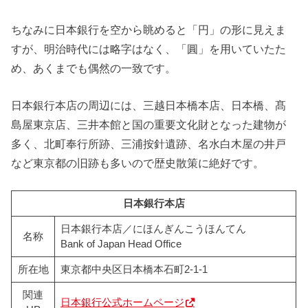
ちなみに日本銀行を空から眺めると「円」の形に見えま
すが、明治時代には略字はなく、「圓」を用いていたた
め、あくまでも偶然の一致です。
日本銀行本店の周辺には、三越日本橋本店、日本橋、髙
島屋東京店、三井本館と国の重要文化財となった建物が
多く、北町奉行所跡、三浦按針遺跡、名水白木屋の井戸
など東京都の旧跡も多いので歴史散策に絶好です。
日本銀行本店
日本銀行本店／にほんぎんこうほんてん
名称
Bank of Japan Head Office
所在地
東京都中央区日本橋本石町2-1-1
関連
日本銀行公式ホームページ