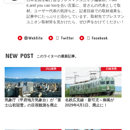
it,and you can tooを合い言葉に、皆さんの代表として取
材。ユーザー代表の気持ちと、記者目線での取材成果を、
記事中にたっぷりと活かしています。取材先でプレスマン
ユニオン取材班を見かけたら、ぜひ声をかけてください！
WebSite
Twitter
Facebook
NEW POST
このライターの最新記事。
19山梨県
21岐阜県
気象庁（甲府地方気象台）が「富
名鉄広見線・新可児～御嵩が
士山初冠雪」の目視観測を廃止
2029年4月1日、廃止に！