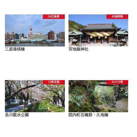
34広島県
40福岡県
三原港桟橋
宮地嶽神社
13東京都
44大分県
呑川親水公園
院内町石橋群・久地橋