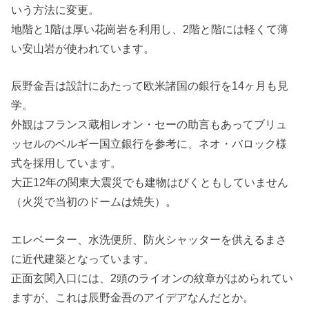
いう方法に変更。
地階と1階は厚い花崗岩を利用し、2階と階には軽くて薄
い安山岩が使われています。
辰野金吾は設計にあたって欧米諸国の銀行を14ヶ月も見
学。
外観はフランス蔵相レオン・セーの助言もあってブリュ
ッセルのベルギー国立銀行を参考に、ネオ・バロック様
式を採用しています。
大正12年の関東大震災でも建物はびくともしていません
（火災で当初のドームは焼失）。
エレベーター、水洗便所、防火シャッターを供えるまさ
に近代建築となっています。
正面玄関入口には、2頭のライオンの紋章がはめられてい
ますが、これは辰野金吾のアイデアなんだとか。