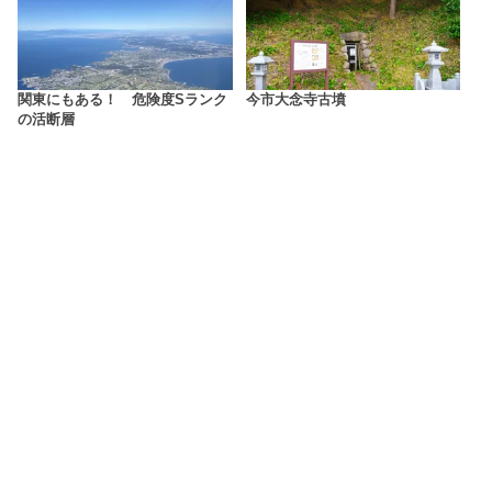
関東にもある！ 危険度Sランク
今市大念寺古墳
の活断層