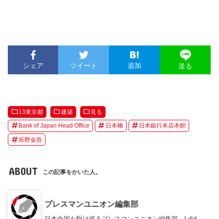
シェア
ツイート
追加
送る
13東京都
建築
見る
Bank of Japan Head Office
日本橋
日本銀行本店本館
辰野金吾
ABOUT
この記事をかいた人。
プレスマンユニオン編集部
日本全国を駆け巡るプレスマンユニオン編集部。I did