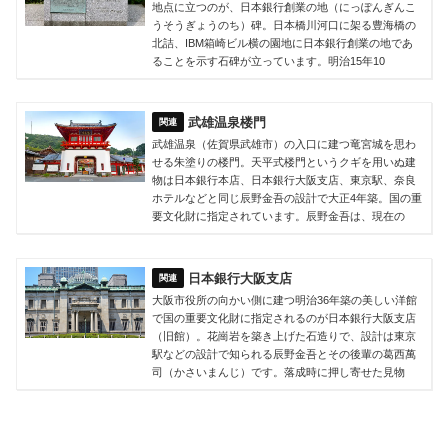
地点に立つのが、日本銀行創業の地（にっぽんぎんこ
うそうぎょうのち）碑。日本橋川河口に架る豊海橋の
北詰、IBM箱崎ビル横の園地に日本銀行創業の地であ
ることを示す石碑が立っています。明治15年10
武雄温泉楼門
武雄温泉（佐賀県武雄市）の入口に建つ竜宮城を思わ
せる朱塗りの楼門。天平式楼門というクギを用いぬ建
物は日本銀行本店、日本銀行大阪支店、東京駅、奈良
ホテルなどと同じ辰野金吾の設計で大正4年築。国の重
要文化財に指定されています。辰野金吾は、現在の
日本銀行大阪支店
大阪市役所の向かい側に建つ明治36年築の美しい洋館
で国の重要文化財に指定されるのが日本銀行大阪支店
（旧館）。花崗岩を築き上げた石造りで、設計は東京
駅などの設計で知られる辰野金吾とその後輩の葛西萬
司（かさいまんじ）です。落成時に押し寄せた見物