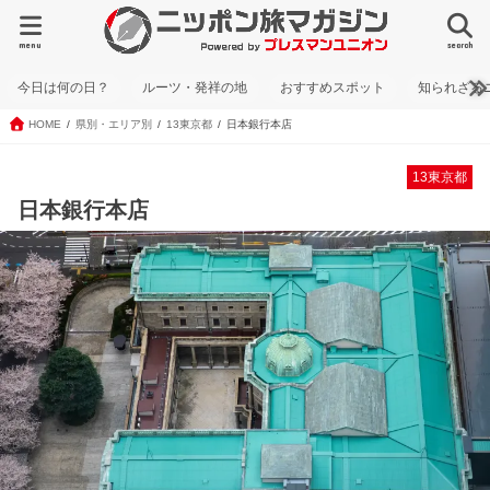
menu
search
今日は何の日？
ルーツ・発祥の地
おすすめスポット
知られざる
HOME
県別・エリア別
13東京都
日本銀行本店
13東京都
日本銀行本店