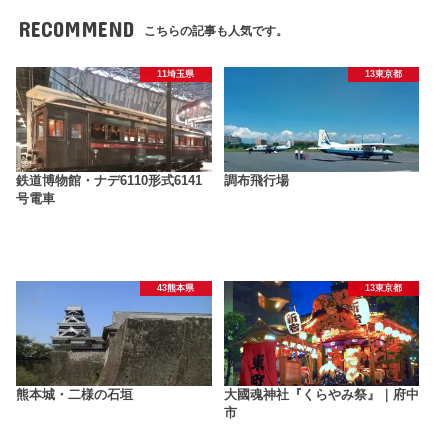
RECOMMEND
こちらの記事も人気です。
11埼玉県
13東京都
鉄道博物館・ナデ6110形式6141
調布飛行場
号電車
43熊本県
13東京都
熊本城・二様の石垣
大國魂神社『くらやみ祭』｜府中
市