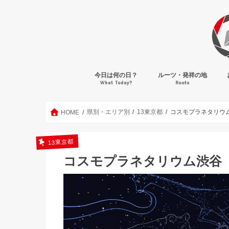
今日は何の日？
ルーツ・発祥の地
What Today?
Roots
県別・エリア別
13東京都
コスモプラネタリウ
HOME
13東京都
コスモプラネタリウム渋谷