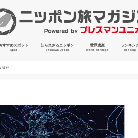
おすすめスポット
知られざるニッポン
世界遺産
ランキン
Spot
Unknown Japan
World Heritage
Ranking
穴場・奇観・珍百景
パワースポット
絶景
マンホールコレクション
ム渋谷