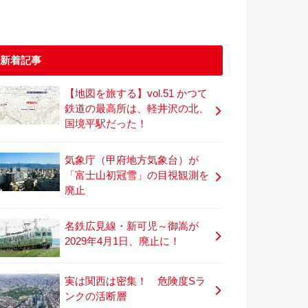
新着記事
【地図を旅する】vol.51 かつて
鉄道の最高所は、軽井沢の北、
国境平駅だった！
気象庁（甲府地方気象台）が
「富士山初冠雪」の目視観測を
廃止
名鉄広見線・新可児～御嵩が
2029年4月1日、廃止に！
実は関西は密集！ 危険度Sラ
ンクの活断層