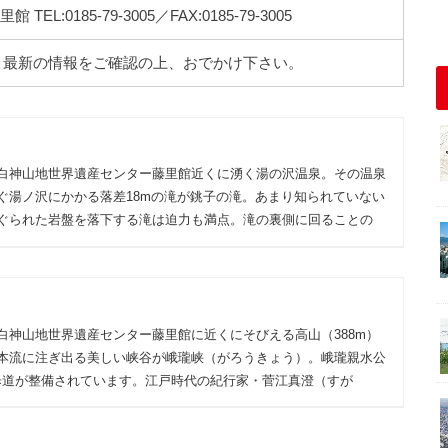
:0185-79-3005／FAX:0185-79-3005
。最新の情報をご確認の上、おでかけ下さい。
白神山地世界遺産センター藤里館近くに湧く湯の沢温泉。その温泉
ぐ湯ノ沢にかかる落差18mの滝が銚子の滝。あまり知られていない
ぐられた岩盤を落下する滝は迫力も満点。滝の裏側に回ることの
白神山地世界遺産センター藤里館に近くにそびえる高山（388m）
本流に注ぎ出る美しい峡谷が峨瓏峡（がろうきょう）。峨瓏親水公
遊歩道が整備されています。江戸時代の紀行家・菅江真澄（すが