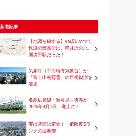
新着記事
【地図を旅する】vol.51 かつて
鉄道の最高所は、軽井沢の北、
国境平駅だった！
気象庁（甲府地方気象台）が
「富士山初冠雪」の目視観測を
廃止
名鉄広見線・新可児～御嵩が
2029年4月1日、廃止に！
実は関西は密集！ 危険度Sラ
ンクの活断層