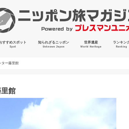
おすすめスポット
知られざるニッポン
世界遺産
ランキン
Spot
Unknown Japan
World Heritage
Ranking
穴場・奇観・珍百景
パワースポット
絶景
マンホールコレクション
ンター藤里館
藤里館