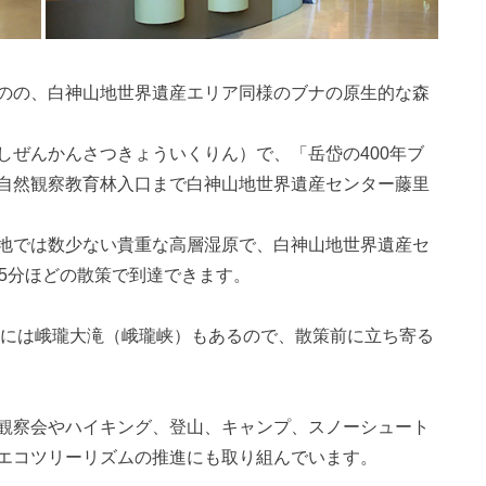
のの、白神山地世界遺産エリア同様のブナの原生的な森
しぜんかんさつきょういくりん）で、「岳岱の400年ブ
自然観察教育林入口まで白神山地世界遺産センター藤里
地では数少ない貴重な高層湿原で、白神山地世界遺産セ
5分ほどの散策で到達できます。
所には峨瓏大滝（峨瓏峡）もあるので、散策前に立ち寄る
観察会やハイキング、登山、キャンプ、スノーシュート
エコツリーリズムの推進にも取り組んでいます。