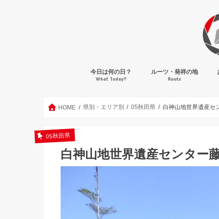
今日は何の日？
ルーツ・発祥の地
What Today?
Roots
県別・エリア別
05秋田県
白神山地世界遺産セ
HOME
05秋田県
白神山地世界遺産センター