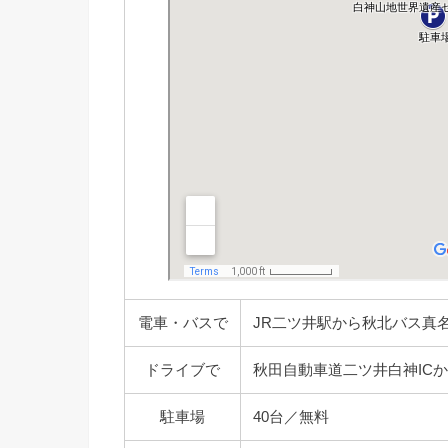
電車・バスで
JR二ツ井駅から秋北バス真
ドライブで
秋田自動車道二ツ井白神ICか
駐車場
40台／無料