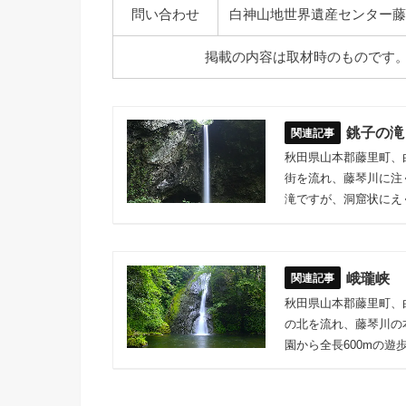
問い合わせ
白神山地世界遺産センター藤里館 TEL
掲載の内容は取材時のものです
銚子の滝
秋田県山本郡藤里町、
街を流れ、藤琴川に注
滝ですが、洞窟状にえ
峨瓏峡
秋田県山本郡藤里町、
の北を流れ、藤琴川の
園から全長600mの