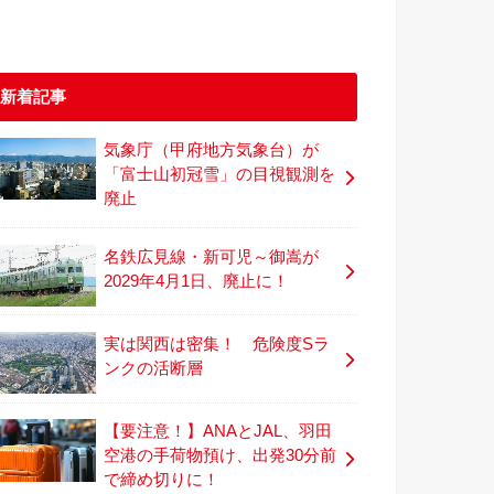
新着記事
気象庁（甲府地方気象台）が
「富士山初冠雪」の目視観測を
廃止
名鉄広見線・新可児～御嵩が
2029年4月1日、廃止に！
実は関西は密集！ 危険度Sラ
ンクの活断層
【要注意！】ANAとJAL、羽田
空港の手荷物預け、出発30分前
で締め切りに！