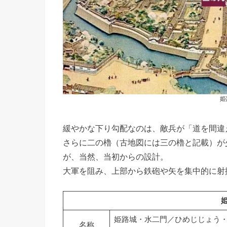
姫
緩やかな下り勾配なのは、敵兵が「道を間違
さらに二の櫓（古地図には三の櫓と記載）が
が、当然、当初からの設計。
大軍を阻み、上部から鉄砲や矢を集中的に射
姫路城・水二門／ひめじじょう
名称