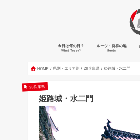
今日は何の日？
ルーツ・発祥の地
What Today?
Roots
県別・エリア別
28兵庫県
姫路城・水二門
HOME
28兵庫県
姫路城・水二門