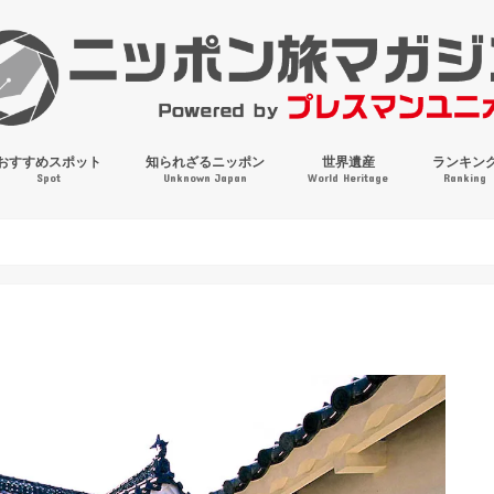
おすすめスポット
知られざるニッポン
世界遺産
ランキン
Spot
Unknown Japan
World Heritage
Ranking
穴場・奇観・珍百景
パワースポット
絶景
マンホールコレクション