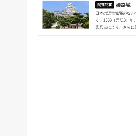
姫路城
日本の近世城郭のなか
く、1333（元弘3
柴秀吉により、さらに