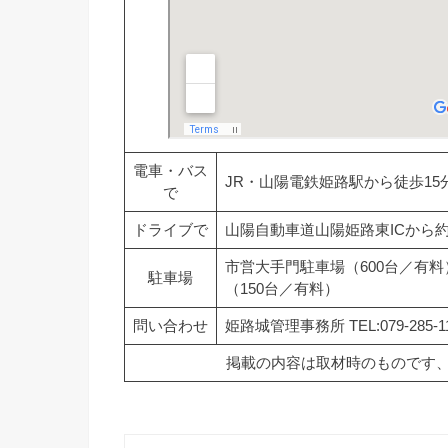
電車・バス
JR・山陽電鉄姫路駅から徒歩15
で
ドライブで
山陽自動車道山陽姫路東ICから約
市営大手門駐車場（600台／有
駐車場
（150台／有料）
問い合わせ
姫路城管理事務所 TEL:079-285-114
掲載の内容は取材時のものです