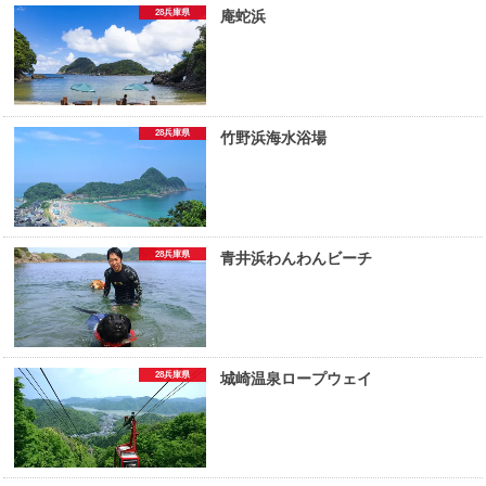
28兵庫県
庵蛇浜
28兵庫県
竹野浜海水浴場
28兵庫県
青井浜わんわんビーチ
28兵庫県
城崎温泉ロープウェイ