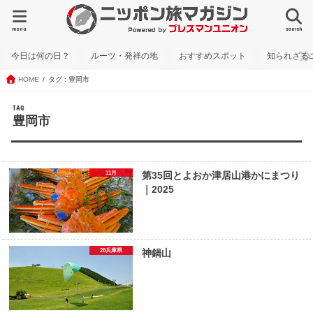
menu
search
今日は何の日？
ルーツ・発祥の地
おすすめスポット
知られざる
HOME
タグ : 豊岡市
TAG
豊岡市
11月
第35回とよおか津居山港かにまつり
｜2025
28兵庫県
神鍋山