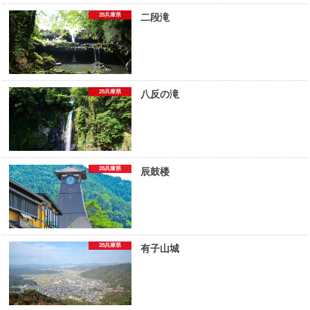
28兵庫県
二段滝
28兵庫県
八反の滝
28兵庫県
辰鼓楼
28兵庫県
有子山城